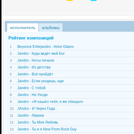
исполнитель
альбомы
Рейтинг композиций
Beyonce ft Alejandro - Amor Gitano
1
Jandro - Куда ведёт мой Бог
2
Jandro - Ноты печали
3
Jandro - Из детства
4
Jandro - Всё пройдёт
5
Jandro - Если уходишь, иди
6
Jandro - С тобой
7
Jandro - Не Уходи
8
Jandro - «Я нашёл тебя, я же обещал»
9
JAndro - И Через Года .
10
Jandro - Лирика
11
Jandro - Ты Моя Любовь
12
Jandro - Ты и я New From Rock Guy
13