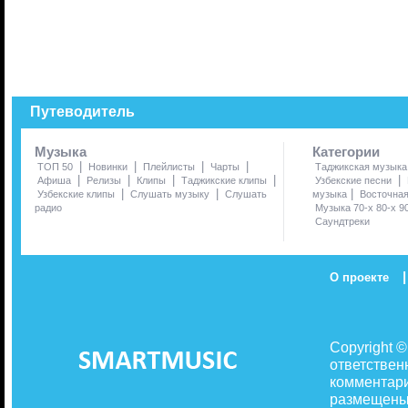
Путеводитель
Музыка
Категории
|
|
|
|
ТОП 50
Новинки
Плейлисты
Чарты
Таджикская музыка
|
|
|
|
|
Афиша
Релизы
Клипы
Таджикские клипы
Узбекские песни
|
|
|
Узбекские клипы
Слушать музыку
Слушать
музыка
Восточна
радио
Музыка 70-х 80-х 9
Саундтреки
|
О проекте
Copyright 
ответствен
комментари
размещены 