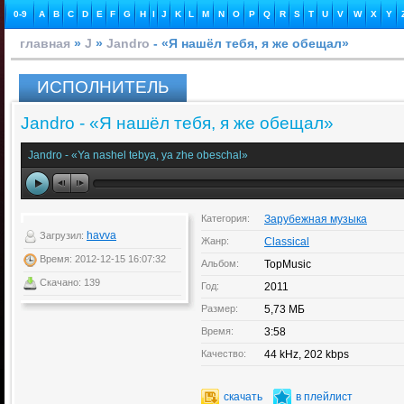
0-9
A
B
C
D
E
F
G
H
I
J
K
L
M
N
O
P
Q
R
S
T
U
V
W
X
Y
главная
»
J
»
Jandro
- «Я нашёл тебя, я же обещал»
ИСПОЛНИТЕЛЬ
Jandro - «Я нашёл тебя, я же обещал»
Jandro - «Ya nashel tebya, ya zhe obeschal»
Категория:
Зарубежная музыка
havva
Загрузил:
Жанр:
Classical
Время: 2012-12-15 16:07:32
Альбом:
TopMusic
Скачано: 139
Год:
2011
Размер:
5,73 МБ
Время:
3:58
Качество:
44 kHz, 202 kbps
скачать
в плейлист