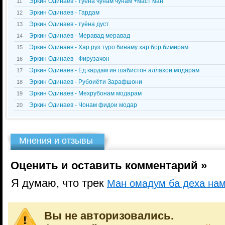
Эркин Одинаев - туёна чунам чунам +маст ман
11
Эркин Одинаев - Гардам
12
Эркин Одинаев - туёна дуст
13
Эркин Одинаев - Меравад меравад
14
Эркин Одинаев - Хар руз туро бинаму хар бор бимирам
15
Эркин Одинаев - Фирузачон
16
Эркин Одинаев - Ёд кардам ин шабистон аллахои модарам
17
Эркин Одинаев - Рубоиёти Зарафшони
18
Эркин Одинаев - Мехрубонам модарам
19
Эркин Одинаев - Чонам фидои модар
20
Мнения и отзывы
Оценить и оставить комментарий »
Я думаю, что трек
Ман омадум ба деха на
Вы не авторизовались.