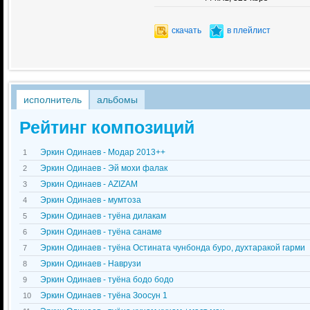
скачать
в плейлист
исполнитель
альбомы
Рейтинг композиций
Эркин Одинаев - Модар 2013++
1
Эркин Одинаев - Эй мохи фалак
2
Эркин Одинаев - AZIZAM
3
Эркин Одинаев - мумтоза
4
Эркин Одинаев - туёна дилакам
5
Эркин Одинаев - туёна санаме
6
Эркин Одинаев - туёна Остината чунбонда буро, духтаракой гарми
7
Эркин Одинаев - Наврузи
8
Эркин Одинаев - туёна бодо бодо
9
Эркин Одинаев - туёна Зоосун 1
10