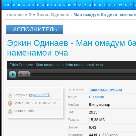
0-9
A
B
C
D
E
F
G
H
I
J
K
L
M
N
O
P
Q
R
S
T
U
V
W
X
Y
главная
»
Э
»
Эркин Одинаев
- Ман омадум ба деха намена
ИСПОЛНИТЕЛЬ
Эркин Одинаев - Ман омадум ба
наменамои оча
Erkin Odinaev - Man omadum ba deha namenamoi ocha
Категория:
Таджикская музыка
oryomehr.92
Загрузил:
Жанр:
Classical
Время: 2015-07-16 05:28:12
Альбом:
Ширу шакар
Скачано: 395
Год:
2015
Размер:
15,38 МБ
Время:
6:43
Качество:
44 kHz, 320 kbps