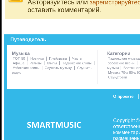
Авторизуйтесь или
зарегистрируйте
оставить комментарий.
Путеводитель
Музыка
Категории
|
|
|
|
ТОП 50
Новинки
Плейлисты
Чарты
Таджикская музыка
|
|
|
|
|
Афиша
Релизы
Клипы
Таджикские клипы
Узбекские песни
|
|
|
Узбекские клипы
Слушать музыку
Слушать
музыка
Восточна
радио
Музыка 70-х 80-х 9
Саундтреки
|
О проекте
Copyright 
ответствен
комментари
размещены 