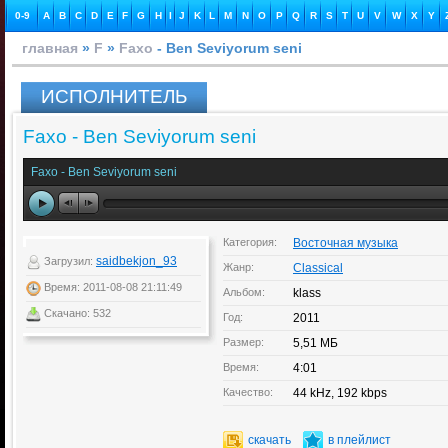
0-9
A
B
C
D
E
F
G
H
I
J
K
L
M
N
O
P
Q
R
S
T
U
V
W
X
Y
главная
»
F
»
Faxo
- Ben Seviyorum seni
ИСПОЛНИТЕЛЬ
Faxo - Ben Seviyorum seni
Faxo - Ben Seviyorum seni
Категория:
Восточная музыка
saidbekjon_93
Загрузил:
Жанр:
Classical
Время: 2011-08-08 21:11:49
Альбом:
klass
Скачано: 532
Год:
2011
Размер:
5,51 МБ
Время:
4:01
Качество:
44 kHz, 192 kbps
скачать
в плейлист