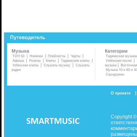
Путеводитель
Музыка
Категории
|
|
|
|
ТОП 50
Новинки
Плейлисты
Чарты
Таджикская музыка
|
|
|
|
|
Афиша
Релизы
Клипы
Таджикские клипы
Узбекские песни
|
|
|
Узбекские клипы
Слушать музыку
Слушать
музыка
Восточна
радио
Музыка 70-х 80-х 9
Саундтреки
|
О проекте
Copyright 
ответствен
комментари
размещены 