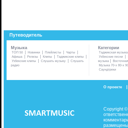
Путеводитель
Музыка
Категории
|
|
|
|
ТОП 50
Новинки
Плейлисты
Чарты
Таджикская музыка
|
|
|
|
|
Афиша
Релизы
Клипы
Таджикские клипы
Узбекские песни
|
|
|
Узбекские клипы
Слушать музыку
Слушать
музыка
Восточна
радио
Музыка 70-х 80-х 9
Саундтреки
|
О проекте
Copyright 
ответствен
комментари
размещены 