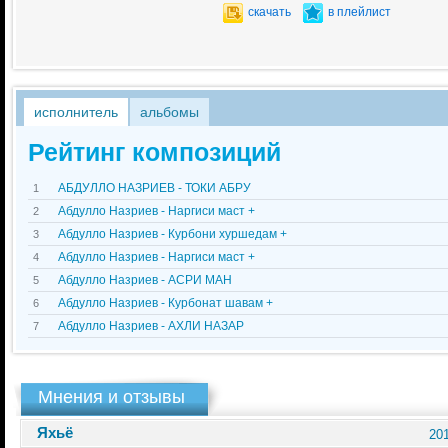
скачать
в плейлист
исполнитель
альбомы
Рейтинг композиций
АБДУЛЛО НАЗРИЕВ - ТОКИ АБРУ
1
Абдулло Назриев - Наргиси маст +
2
Абдулло Назриев - Курбони хуршедам +
3
Абдулло Назриев - Наргиси маст +
4
Абдулло Назриев - АСРИ МАН
5
Абдулло Назриев - Курбонат шавам +
6
Абдулло Назриев - АХЛИ НАЗАР
7
Мнения и отзывы
Яхьё
201