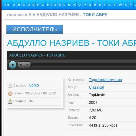
0-9
A
B
C
D
E
F
G
H
I
J
K
L
M
N
O
P
Q
R
S
T
U
V
W
X
Y
главная
»
А
»
АБДУЛЛО НАЗРИЕВ
- ТОКИ АБРУ
ИСПОЛНИТЕЛЬ
АБДУЛЛО НАЗРИЕВ - ТОКИ АБ
ABDULLO NAZRIEV - TOKI ABRU
Категория:
Таджикская музыка
Sohib
Загрузил:
Жанр:
Classical
Время: 2012-03-27 06:32:52
Альбом:
TopMusic
Скачано: 187
Год:
2007
Размер:
7,92 МБ
Время:
4:20
Качество:
44 kHz, 256 kbps