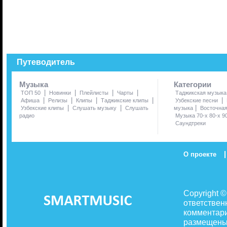
Путеводитель
Музыка
Категории
|
|
|
|
ТОП 50
Новинки
Плейлисты
Чарты
Таджикская музыка
|
|
|
|
|
Афиша
Релизы
Клипы
Таджикские клипы
Узбекские песни
|
|
|
Узбекские клипы
Слушать музыку
Слушать
музыка
Восточна
радио
Музыка 70-х 80-х 9
Саундтреки
|
О проекте
Copyright 
ответствен
комментари
размещены 