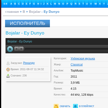
0-9
A
B
C
D
E
F
G
H
I
J
K
L
M
N
O
P
Q
R
S
T
U
V
W
X
Y
главная
»
B
»
Bojalar
- Ey Dunyo
ИСПОЛНИТЕЛЬ
Bojalar - Ey Dunyo
Bojalar - Ey Dunyo
Категория:
Узбекская музыка
Роналду
Загрузил:
Жанр:
Classical
Время: 2011-08-07 11:34:32
Альбом:
TopMusic
Скачано: 236
Год:
2011
Размер:
3,9 МБ
Время:
4:15
Качество:
44 kHz, 128 kbps
скачать
в плейлист