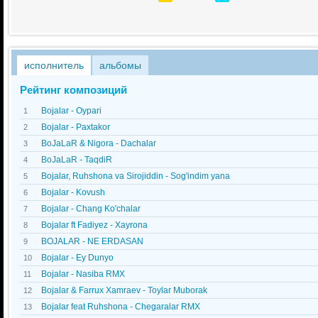
исполнитель
альбомы
Рейтинг композиций
Bojalar - Oypari
1
Bojalar - Paxtakor
2
BoJaLaR & Nigora - Dachalar
3
BoJaLaR - TaqdiR
4
Bojalar, Ruhshona va Sirojiddin - Sog'indim yana
5
Bojalar - Kovush
6
Bojalar - Chang Ko'chalar
7
Bojalar ft Fadiyez - Xayrona
8
BOJALAR - NE ERDASAN
9
Bojalar - Ey Dunyo
10
Bojalar - Nasiba RMX
11
Bojalar & Farrux Xamraev - Toylar Muborak
12
Bojalar feat Ruhshona - Chegaralar RMX
13