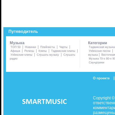
Путеводитель
Музыка
Категории
|
|
|
|
ТОП 50
Новинки
Плейлисты
Чарты
Таджикская музыка
|
|
|
|
|
Афиша
Релизы
Клипы
Таджикские клипы
Узбекские песни
|
|
|
Узбекские клипы
Слушать музыку
Слушать
музыка
Восточна
радио
Музыка 70-х 80-х 9
Саундтреки
|
О проекте
Copyright 
ответствен
комментари
размещены 