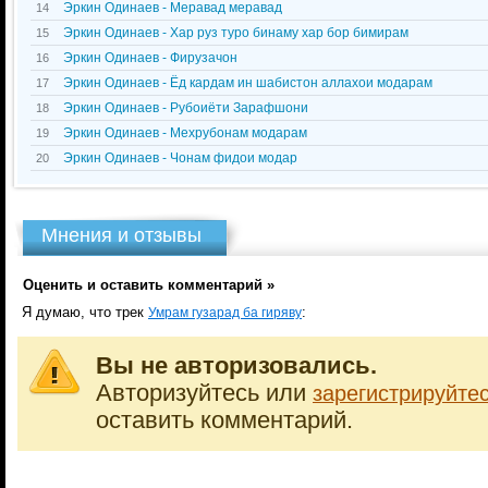
Эркин Одинаев - Меравад меравад
14
Эркин Одинаев - Хар руз туро бинаму хар бор бимирам
15
Эркин Одинаев - Фирузачон
16
Эркин Одинаев - Ёд кардам ин шабистон аллахои модарам
17
Эркин Одинаев - Рубоиёти Зарафшони
18
Эркин Одинаев - Мехрубонам модарам
19
Эркин Одинаев - Чонам фидои модар
20
Мнения и отзывы
Оценить и оставить комментарий »
Я думаю, что трек
:
Умрам гузарад ба гиряву
Вы не авторизовались.
Авторизуйтесь или
зарегистрируйте
оставить комментарий.