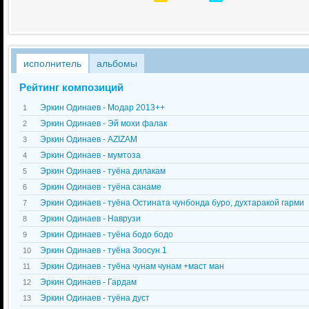
исполнитель
альбомы
Рейтинг композиций
Эркин Одинаев - Модар 2013++
1
Эркин Одинаев - Эй мохи фалак
2
Эркин Одинаев - AZIZAM
3
Эркин Одинаев - мумтоза
4
Эркин Одинаев - туёна дилакам
5
Эркин Одинаев - туёна санаме
6
Эркин Одинаев - туёна Остината чунбонда буро, духтаракой гарми
7
Эркин Одинаев - Наврузи
8
Эркин Одинаев - туёна бодо бодо
9
Эркин Одинаев - туёна Зоосун 1
10
Эркин Одинаев - туёна чунам чунам +маст ман
11
Эркин Одинаев - Гардам
12
Эркин Одинаев - туёна дуст
13