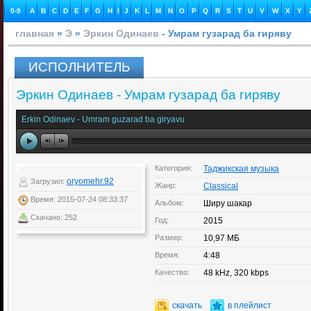
0-9
A
B
C
D
E
F
G
H
I
J
K
L
M
N
O
P
Q
R
S
T
U
V
W
X
Y
главная
»
Э
»
Эркин Одинаев
- Умрам гузарад ба гиряву
ИСПОЛНИТЕЛЬ
Эркин Одинаев - Умрам гузарад ба гиряву
Erkin Odinaev - Umram guzarad ba giryavu
Категория:
Таджикская музыка
oryomehr.92
Загрузил:
Жанр:
Classical
Время: 2015-07-24 08:33:37
Альбом:
Ширу шакар
Скачано: 252
Год:
2015
Размер:
10,97 МБ
Время:
4:48
Качество:
48 kHz, 320 kbps
скачать
в плейлист