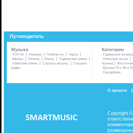
Путеводитель
Музыка
Категории
|
|
|
|
ТОП 50
Новинки
Плейлисты
Чарты
Таджикская музыка
|
|
|
|
|
Афиша
Релизы
Клипы
Таджикские клипы
Узбекские песни
|
|
|
Узбекские клипы
Слушать музыку
Слушать
музыка
Восточна
радио
Музыка 70-х 80-х 9
Саундтреки
|
О проекте
Copyright 
ответствен
комментари
размещены 