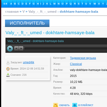
0-9
A
B
C
D
E
F
G
H
I
J
K
L
M
N
O
P
Q
R
S
T
U
V
W
X
Y
главная
»
V
»
Valy_-_ft_-_umed
- dokhtare-hamsaye-bala
ИСПОЛНИТЕЛЬ
Valy_-_ft_-_umed - dokhtare-hamsaye-bala
Valy_-_ft_-_umed - dokhtare-hamsaye-bala
Категория:
Таджикская музыка
umed4ik
Загрузил:
Жанр:
Classical
Время: 2014-12-06 14:51:59
Альбом:
valy-dokhtare-hamsaye-bal
Скачано: 216
Год:
2015
Размер:
10,22 МБ
Время:
4:28
Качество:
48 kHz, 320 kbps
скачать
в плейлист