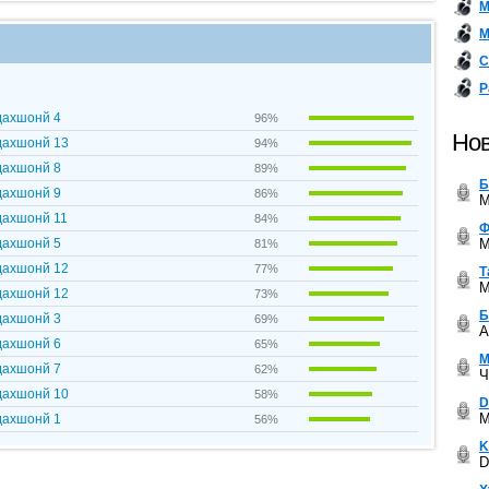
М
М
С
Р
дахшонй 4
96%
Нов
дахшонй 13
94%
дахшонй 8
89%
Б
дахшонй 9
86%
M
дахшонй 11
84%
Ф
M
дахшонй 5
81%
дахшонй 12
77%
Т
M
дахшонй 12
73%
Б
дахшонй 3
69%
A
дахшонй 6
65%
М
дахшонй 7
62%
Ч
дахшонй 10
58%
D
M
дахшонй 1
56%
K
D