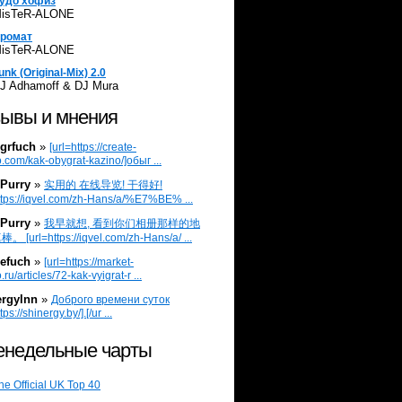
удо хофиз
isTeR-ALONE
ромат
isTeR-ALONE
unk (Original-Mix) 2.0
J Adhamoff & DJ Mura
ывы и мнения
grfuch
»
[url=https://create-
.com/kak-obygrat-kazino/]обыг ...
Purry
»
实用的 在线导览! 干得好!
ttps://iqvel.com/zh-Hans/a/%E7%BE% ...
Purry
»
我早就想, 看到你们相册那样的地
 [url=https://iqvel.com/zh-Hans/a/ ...
efuch
»
[url=https://market-
.ru/articles/72-kak-vyigrat-r ...
ergylnn
»
Доброго времени суток
tps://shinergy.by/].[/ur ...
недельные чарты
he Official UK Top 40