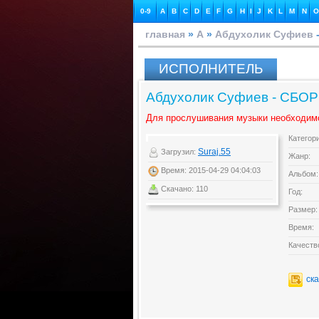
0-9
A
B
C
D
E
F
G
H
I
J
K
L
M
N
O
главная
»
А
»
Абдухолик Суфиев
ИСПОЛНИТЕЛЬ
Абдухолик Суфиев - СБО
Для прослушивания музыки необходим
Категор
Suraj.55
Загрузил:
Жанр:
Время: 2015-04-29 04:04:03
Альбом:
Скачано: 110
Год:
Размер:
Время:
Качеств
ск