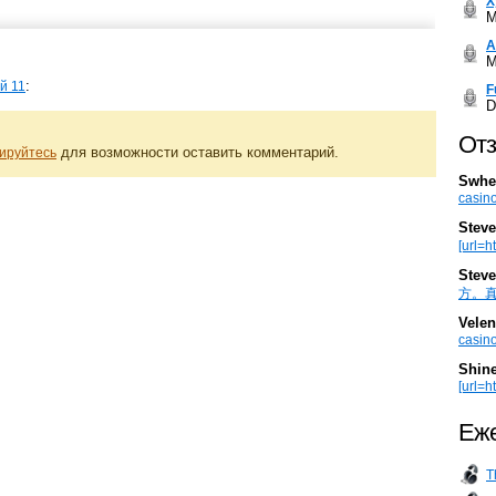
Х
M
А
M
:
й 11
F
D
Отз
для возможности оставить комментарий.
ируйтесь
Swhe
casino
Steve
[url=h
Steve
方。真棒。
Velen
casino
Shin
[url=ht
Еже
T