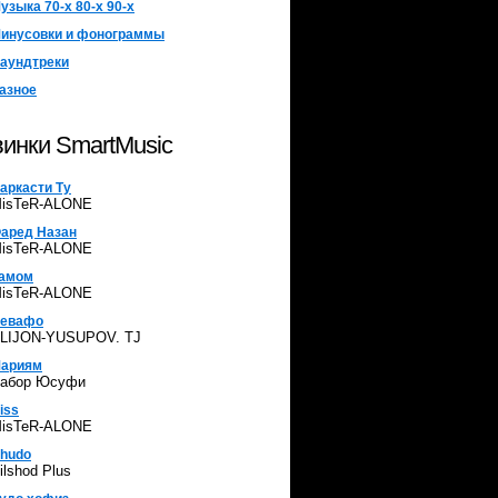
узыка 70-х 80-х 90-х
инусовки и фонограммы
аундтреки
азное
инки SmartMusic
аркасти Ту
isTeR-ALONE
аред Назан
isTeR-ALONE
амом
isTeR-ALONE
евафо
LIJON-YUSUPOV. TJ
ариям
абор Юсуфи
iss
isTeR-ALONE
hudo
ilshod Plus