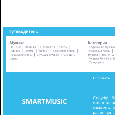
Путеводитель
Музыка
Категории
|
|
|
|
ТОП 50
Новинки
Плейлисты
Чарты
Таджикская музыка
|
|
|
|
|
Афиша
Релизы
Клипы
Таджикские клипы
Узбекские песни
|
|
|
Узбекские клипы
Слушать музыку
Слушать
музыка
Восточна
радио
Музыка 70-х 80-х 9
Саундтреки
|
О проекте
Copyright 
ответствен
комментари
размещены 