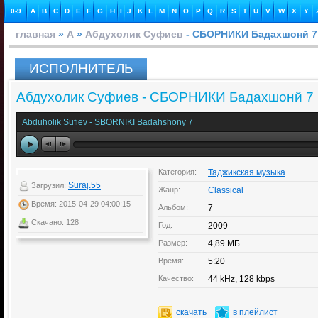
0-9
A
B
C
D
E
F
G
H
I
J
K
L
M
N
O
P
Q
R
S
T
U
V
W
X
Y
главная
»
А
»
Абдухолик Суфиев
- СБОРНИКИ Бадахшонй 7
ИСПОЛНИТЕЛЬ
Абдухолик Суфиев - СБОРНИКИ Бадахшонй 7
Abduholik Sufiev - SBORNIKI Badahshony 7
Категория:
Таджикская музыка
Suraj.55
Загрузил:
Жанр:
Classical
Время: 2015-04-29 04:00:15
Альбом:
7
Скачано: 128
Год:
2009
Размер:
4,89 МБ
Время:
5:20
Качество:
44 kHz, 128 kbps
скачать
в плейлист