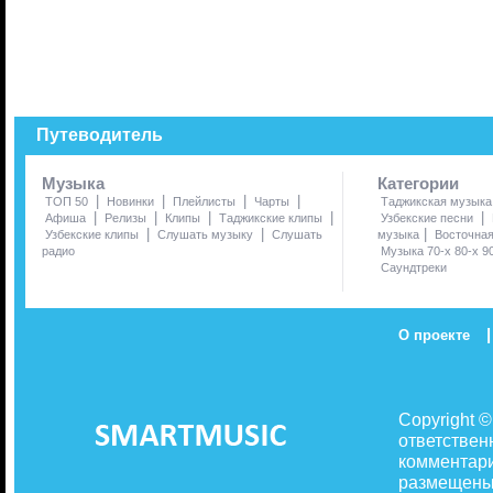
Путеводитель
Музыка
Категории
|
|
|
|
ТОП 50
Новинки
Плейлисты
Чарты
Таджикская музыка
|
|
|
|
|
Афиша
Релизы
Клипы
Таджикские клипы
Узбекские песни
|
|
|
Узбекские клипы
Слушать музыку
Слушать
музыка
Восточна
радио
Музыка 70-х 80-х 9
Саундтреки
|
О проекте
Copyright 
ответствен
комментари
размещены 