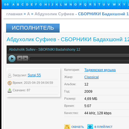
0-9
A
B
C
D
E
F
G
H
I
J
K
L
M
N
O
P
Q
R
S
T
U
V
W
X
Y
главная
»
А
»
Абдухолик Суфиев
- СБОРНИКИ Бадахшонй 1
ИСПОЛНИТЕЛЬ
Абдухолик Суфиев - СБОРНИКИ Бадахшонй 1
Abduholik Sufiev - SBORNIKI Badahshony 12
Категория:
Таджикская музыка
Suraj.55
Загрузил:
Жанр:
Classical
Время: 2015-04-29 04:04:59
Альбом:
12
Скачано: 87
Год:
2009
Размер:
4,69 МБ
Время:
5:07
Качество:
44 kHz, 128 kbps
скачать
в плейлист