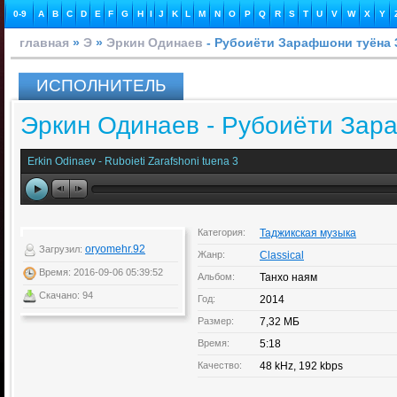
0-9
A
B
C
D
E
F
G
H
I
J
K
L
M
N
O
P
Q
R
S
T
U
V
W
X
Y
главная
»
Э
»
Эркин Одинаев
- Рубоиёти Зарафшони туёна 
ИСПОЛНИТЕЛЬ
Эркин Одинаев - Рубоиёти Зар
Erkin Odinaev - Ruboieti Zarafshoni tuena 3
Категория:
Таджикская музыка
oryomehr.92
Загрузил:
Жанр:
Classical
Время: 2016-09-06 05:39:52
Альбом:
Танхо наям
Скачано: 94
Год:
2014
Размер:
7,32 МБ
Время:
5:18
Качество:
48 kHz, 192 kbps