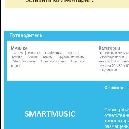
оставить комментарий.
Путеводитель
Музыка
Категории
|
|
|
|
ТОП 50
Новинки
Плейлисты
Чарты
Таджикская музыка
|
|
|
|
|
Афиша
Релизы
Клипы
Таджикские клипы
Узбекские песни
|
|
|
Узбекские клипы
Слушать музыку
Слушать
музыка
Восточна
радио
Музыка 70-х 80-х 9
Саундтреки
|
О проекте
Copyright 
ответствен
комментари
размещены 