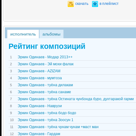
скачать
в плейлист
исполнитель
альбомы
Рейтинг композиций
Эркин Одинаев - Модар 2013++
1
Эркин Одинаев - Эй мохи фалак
2
Эркин Одинаев - AZIZAM
3
Эркин Одинаев - мумтоза
4
Эркин Одинаев - туёна дилакам
5
Эркин Одинаев - туёна санаме
6
Эркин Одинаев - туёна Остината чунбонда буро, духтаракой гарми
7
Эркин Одинаев - Наврузи
8
Эркин Одинаев - туёна бодо бодо
9
Эркин Одинаев - туёна Зоосун 1
10
Эркин Одинаев - туёна чунам чунам +маст ман
11
Эркин Одинаев - Гардам
12