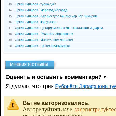
Эркин Одинаев - туёна дуст
13
Эркин Одинаев - Меравад меравад
14
Эркин Одинаев - Хар руз туро бинаму хар бор бимирам
15
Эркин Одинаев - Фирузачон
16
Эркин Одинаев - Ёд кардам ин шабистон аллахои модарам
17
Эркин Одинаев - Рубоиёти Зарафшони
18
Эркин Одинаев - Мехрубонам модарам
19
Эркин Одинаев - Чонам фидои модар
20
Мнения и отзывы
Оценить и оставить комментарий »
Я думаю, что трек
Рубоиёти Зарафшони ту
Вы не авторизовались.
Авторизуйтесь или
зарегистрируйте