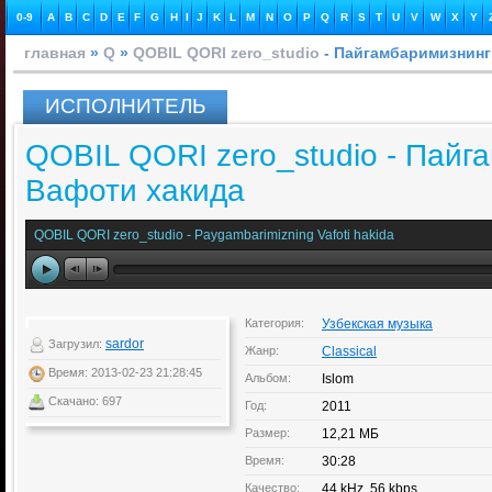
0-9
A
B
C
D
E
F
G
H
I
J
K
L
M
N
O
P
Q
R
S
T
U
V
W
X
Y
главная
»
Q
»
QOBIL QORI zero_studio
- Пайгамбаримизнинг
ИСПОЛНИТЕЛЬ
QOBIL QORI zero_studio - Пайг
Вафоти хакида
QOBIL QORI zero_studio - Paygambarimizning Vafoti hakida
Категория:
Узбекская музыка
sardor
Загрузил:
Жанр:
Classical
Время: 2013-02-23 21:28:45
Альбом:
Islom
Скачано: 697
Год:
2011
Размер:
12,21 МБ
Время:
30:28
Качество:
44 kHz, 56 kbps