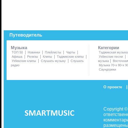
Путеводитель
Музыка
Категории
|
|
|
|
ТОП 50
Новинки
Плейлисты
Чарты
Таджикская музыка
|
|
|
|
|
Афиша
Релизы
Клипы
Таджикские клипы
Узбекские песни
|
|
|
Узбекские клипы
Слушать музыку
Слушать
музыка
Восточна
радио
Музыка 70-х 80-х 9
Саундтреки
|
О проекте
Copyright 
ответствен
комментари
размещены 