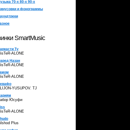
узыка 70-х 80-х 90-х
инусовки и фонограммы
аундтреки
азное
инки SmartMusic
аркасти Ту
isTeR-ALONE
аред Назан
isTeR-ALONE
амом
isTeR-ALONE
евафо
LIJON-YUSUPOV. TJ
ариям
абор Юсуфи
iss
isTeR-ALONE
hudo
ilshod Plus