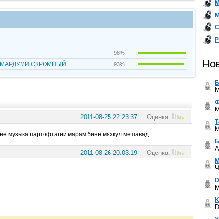
М
М
С
Р
98%
Нов
 аз МАРДУМИ СКРОМНЫЙ
93%
Б
M
Ф
M
2011-08-25 22:23:37
Оценка:
Т
M
 кне музыка партофтагии марам бине махкул мешавад.
Б
A
2011-08-26 20:03:19
Оценка:
М
Ч
D
M
K
D