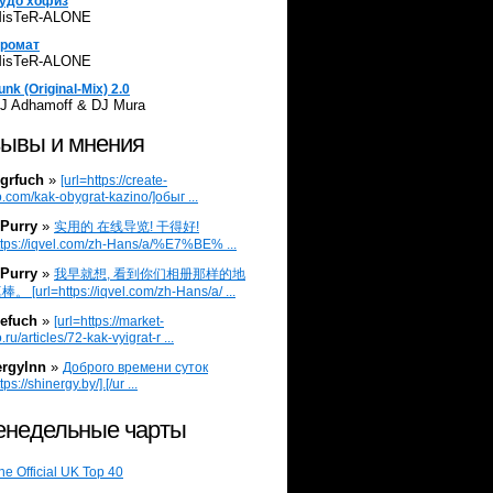
удо хофиз
isTeR-ALONE
ромат
isTeR-ALONE
unk (Original-Mix) 2.0
J Adhamoff & DJ Mura
ывы и мнения
grfuch
»
[url=https://create-
.com/kak-obygrat-kazino/]обыг ...
Purry
»
实用的 在线导览! 干得好!
ttps://iqvel.com/zh-Hans/a/%E7%BE% ...
Purry
»
我早就想, 看到你们相册那样的地
 [url=https://iqvel.com/zh-Hans/a/ ...
efuch
»
[url=https://market-
.ru/articles/72-kak-vyigrat-r ...
ergylnn
»
Доброго времени суток
tps://shinergy.by/].[/ur ...
недельные чарты
he Official UK Top 40