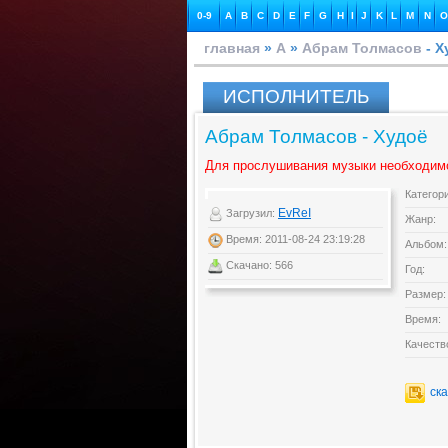
0-9
A
B
C
D
E
F
G
H
I
J
K
L
M
N
O
главная
»
А
»
Абрам Толмасов
- Х
ИСПОЛНИТЕЛЬ
Абрам Толмасов - Худоё
Для прослушивания музыки необходим
Категор
EvReI
Загрузил:
Жанр:
Время: 2011-08-24 23:19:28
Альбом:
Скачано: 566
Год:
Размер:
Время:
Качеств
ск