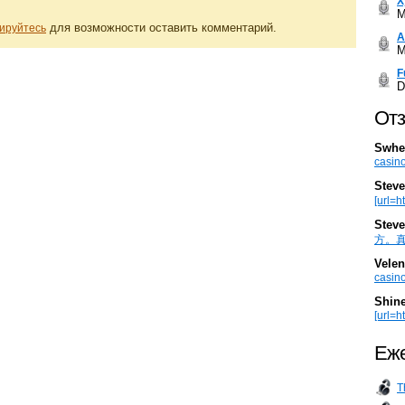
Х
M
для возможности оставить комментарий.
ируйтесь
А
M
F
D
Отз
Swhe
casino
Steve
[url=h
Steve
方。真棒。
Velen
casino
Shin
[url=ht
Еже
T