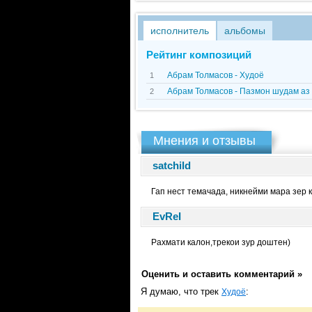
исполнитель
альбомы
Рейтинг композиций
Абрам Толмасов - Худоё
1
Абрам Толмасов - Пазмон шудам
2
Мнения и отзывы
satchild
Гап нест темачада, никнейми мара зер
EvReI
Рахмати калон,трекои зур доштен)
Оценить и оставить комментарий »
Я думаю, что трек
:
Худоё