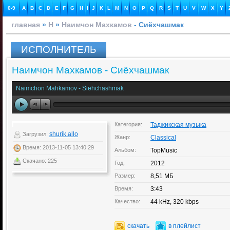
0-9
A
B
C
D
E
F
G
H
I
J
K
L
M
N
O
P
Q
R
S
T
U
V
W
X
Y
главная
»
Н
»
Наимчон Махкамов
- Сиёхчашмак
ИСПОЛНИТЕЛЬ
Наимчон Махкамов - Сиёхчашмак
Naimchon Mahkamov - Siehchashmak
Категория:
Таджикская музыка
shurik.allo
Загрузил:
Жанр:
Classical
Время: 2013-11-05 13:40:29
Альбом:
TopMusic
Скачано: 225
Год:
2012
Размер:
8,51 МБ
Время:
3:43
Качество:
44 kHz, 320 kbps
скачать
в плейлист