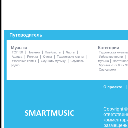
Путеводитель
Музыка
Категории
|
|
|
|
ТОП 50
Новинки
Плейлисты
Чарты
Таджикская музыка
|
|
|
|
|
Афиша
Релизы
Клипы
Таджикские клипы
Узбекские песни
|
|
|
Узбекские клипы
Слушать музыку
Слушать
музыка
Восточна
радио
Музыка 70-х 80-х 9
Саундтреки
|
О проекте
Copyright 
ответствен
комментари
размещены 