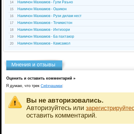
Наимчон Махкамов - Гули Раъно
14
Наимчон Махкамов - Ошикон
15
Наимчон Махкамов - Рузи дилам нест
16
Наимчон Махкамов - Точикистон
17
Наимчон Махкамов - Интизори
18
Наимчон Махкамов - Ба пахтакор
19
Наимчон Махкамов - Камсамол
20
Мнения и отзывы
Оценить и оставить комментарий »
Я думаю, что трек
:
Сиёхчашмак
Вы не авторизовались.
Авторизуйтесь или
зарегистрируйте
оставить комментарий.