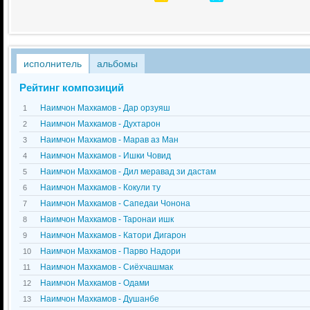
исполнитель
альбомы
Рейтинг композиций
Наимчон Махкамов - Дар орзуяш
1
Наимчон Махкамов - Духтарон
2
Наимчон Махкамов - Марав аз Ман
3
Наимчон Махкамов - Ишки Човид
4
Наимчон Махкамов - Дил меравад зи дастам
5
Наимчон Махкамов - Кокули ту
6
Наимчон Махкамов - Сапедаи Чонона
7
Наимчон Махкамов - Таронаи ишк
8
Наимчон Махкамов - Катори Дигарон
9
Наимчон Махкамов - Парво Надори
10
Наимчон Махкамов - Сиёхчашмак
11
Наимчон Махкамов - Одами
12
Наимчон Махкамов - Душанбе
13