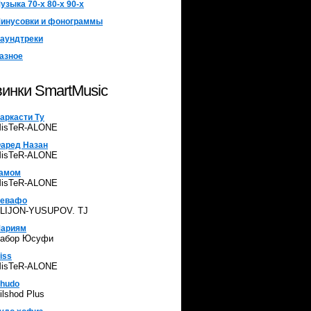
узыка 70-х 80-х 90-х
инусовки и фонограммы
аундтреки
азное
инки SmartMusic
аркасти Ту
isTeR-ALONE
аред Назан
isTeR-ALONE
амом
isTeR-ALONE
евафо
LIJON-YUSUPOV. TJ
ариям
абор Юсуфи
iss
isTeR-ALONE
hudo
ilshod Plus