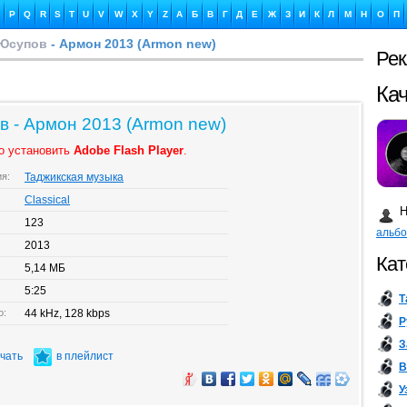
P
Q
R
S
T
U
V
W
X
Y
Z
А
Б
В
Г
Д
Е
Ж
З
И
К
Л
М
Н
О
П
 Юсупов
- Армон 2013 (Armon new)
Ре
Ка
в - Армон 2013 (Armon new)
о установить
Adobe Flash Player
.
ия:
Таджикская музыка
Бу
Classical
Н
123
альб
2013
Кат
5,14 МБ
5:25
Т
о:
44 kHz, 128 kbps
Р
З
ачать
в плейлист
В
У