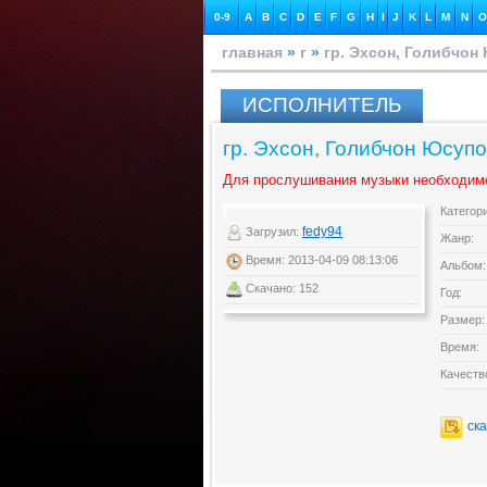
0-9
A
B
C
D
E
F
G
H
I
J
K
L
M
N
O
главная
»
г
»
гр. Эхсон, Голибчон
ИСПОЛНИТЕЛЬ
гр. Эхсон, Голибчон Юсупо
Для прослушивания музыки необходим
Категор
fedy94
Загрузил:
Жанр:
Время: 2013-04-09 08:13:06
Альбом:
Скачано: 152
Год:
Размер:
Время:
Качеств
ск