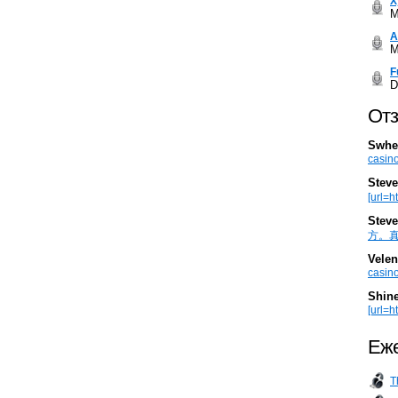
Х
M
А
M
F
D
Отз
Swhe
casino
Steve
[url=h
Steve
方。真棒。
Velen
casino
Shin
[url=ht
Еже
T