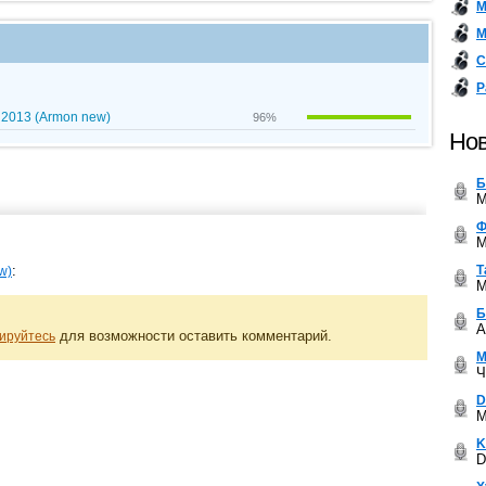
М
М
С
Р
 2013 (Armon new)
96%
Нов
Б
M
Ф
M
Т
:
w)
M
Б
A
для возможности оставить комментарий.
ируйтесь
М
Ч
D
M
K
D