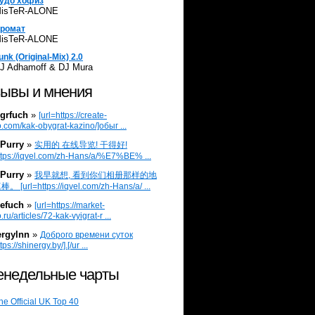
удо хофиз
isTeR-ALONE
ромат
isTeR-ALONE
unk (Original-Mix) 2.0
J Adhamoff & DJ Mura
ывы и мнения
grfuch
»
[url=https://create-
.com/kak-obygrat-kazino/]обыг ...
Purry
»
实用的 在线导览! 干得好!
ttps://iqvel.com/zh-Hans/a/%E7%BE% ...
Purry
»
我早就想, 看到你们相册那样的地
 [url=https://iqvel.com/zh-Hans/a/ ...
efuch
»
[url=https://market-
.ru/articles/72-kak-vyigrat-r ...
ergylnn
»
Доброго времени суток
tps://shinergy.by/].[/ur ...
недельные чарты
he Official UK Top 40