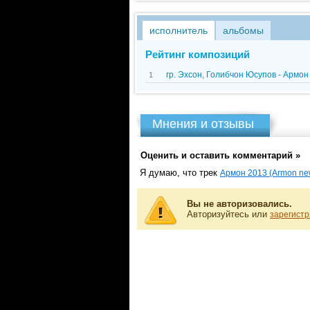
исполнитель
альбомы
Рейтинг композиций
гр. Эхсон, Голибчон Юсупов - Армон
1
Мнения и отзывы
Оценить и оставить комментарий »
Я думаю, что трек
Армон 2013 (Armon ne
Вы не авторизовались.
Авторизуйтесь или
зарегистр