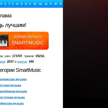
Р
С
Т
У
Ф
Х
Ц
Ч
Ш
Щ
Ы
Э
Ю
Я
клама
дь лучшим!
ДОБАВЬ МУЗЫКУ
SMARTMUSIC
ушай лучшее!
ас уже:
173707
, треков:
65216
,
:
2037
и
:
340
.
омов
клипов
СЛУШАЙ РАДИО
егории SmartMusic
SMARTMUSIC
аджикская музыка
чай лучшее!
усская музыка
арубежная музыка
ТОП ЧАРТЫ
осточная музыка
SMARTMUSIC
збекская музыка