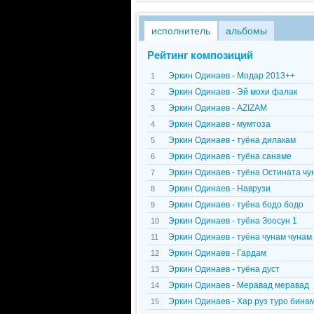
исполнитель
альбомы
Рейтинг композиций
Эркин Одинаев - Модар 2013++
1
Эркин Одинаев - Эй мохи фалак
2
Эркин Одинаев - AZIZAM
3
Эркин Одинаев - мумтоза
4
Эркин Одинаев - туёна дилакам
5
Эркин Одинаев - туёна санаме
6
Эркин Одинаев - туёна Остината чу
7
Эркин Одинаев - Наврузи
8
Эркин Одинаев - туёна бодо бодо
9
Эркин Одинаев - туёна Зоосун 1
10
Эркин Одинаев - туёна чунам чунам
11
Эркин Одинаев - Гардам
12
Эркин Одинаев - туёна дуст
13
Эркин Одинаев - Меравад меравад
14
Эркин Одинаев - Хар руз туро бина
15