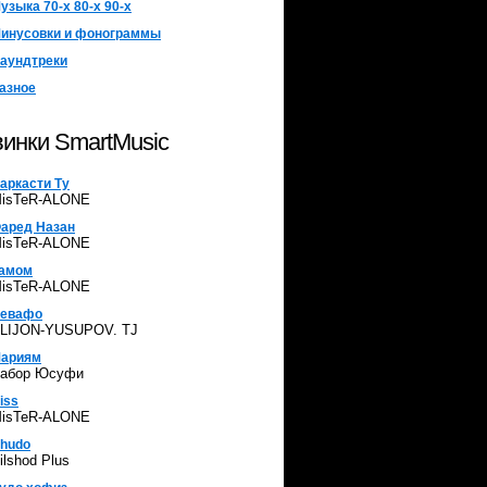
узыка 70-х 80-х 90-х
дь лучшим!
инусовки и фонограммы
аундтреки
ДОБАВЬ МУЗЫКУ
азное
SMARTMUSIC
инки SmartMusic
аркасти Ту
isTeR-ALONE
аред Назан
isTeR-ALONE
амом
isTeR-ALONE
евафо
LIJON-YUSUPOV. TJ
ариям
абор Юсуфи
iss
isTeR-ALONE
hudo
ilshod Plus