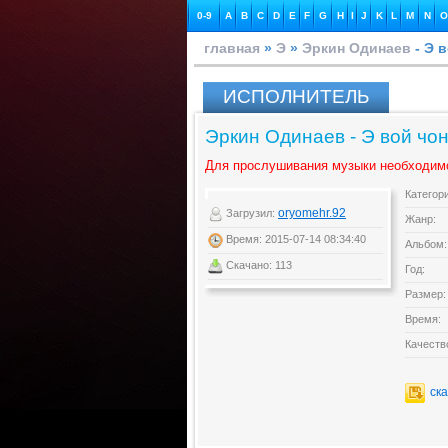
0-9
A
B
C
D
E
F
G
H
I
J
K
L
M
N
O
главная
»
Э
»
Эркин Одинаев
- Э 
ИСПОЛНИТЕЛЬ
Эркин Одинаев - Э вой чо
Для прослушивания музыки необходим
Категор
oryomehr.92
Загрузил:
Жанр:
Время: 2015-07-14 08:34:40
Альбом:
Скачано: 113
Год:
Размер:
Время:
Качеств
ск