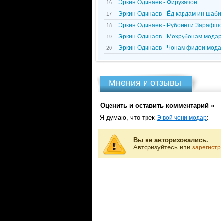
Эркин Одинаев - Фирузачон
16
Эркин Одинаев - Ёд кардам ин шаб
17
Эркин Одинаев - Рубоиёти Зарафш
18
Эркин Одинаев - Мехрубонам мода
19
Эркин Одинаев - Чонам фидои мод
20
Мнения и отзывы
Оценить и оставить комментарий »
Я думаю, что трек
:
Э вой чони модар
Вы не авторизовались.
Авторизуйтесь или
зарегистр