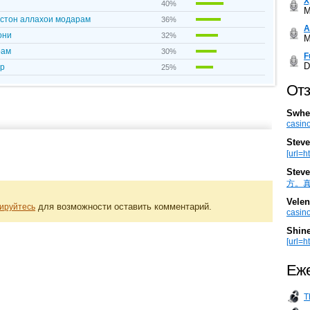
Х
40%
M
истон аллахои модарам
36%
А
они
32%
M
рам
30%
F
D
ар
25%
Отз
Swhe
casino
Steve
[url=h
Steve
方。真棒。
Velen
для возможности оставить комментарий.
ируйтесь
casino
Shin
[url=ht
Еже
T