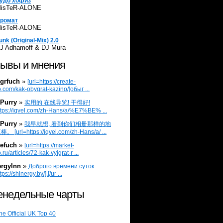
удо хофиз
isTeR-ALONE
ромат
isTeR-ALONE
unk (Original-Mix) 2.0
J Adhamoff & DJ Mura
ывы и мнения
grfuch
»
[url=https://create-
.com/kak-obygrat-kazino/]обыг ...
Purry
»
实用的 在线导览! 干得好!
ttps://iqvel.com/zh-Hans/a/%E7%BE% ...
Purry
»
我早就想, 看到你们相册那样的地
 [url=https://iqvel.com/zh-Hans/a/ ...
efuch
»
[url=https://market-
.ru/articles/72-kak-vyigrat-r ...
ergylnn
»
Доброго времени суток
tps://shinergy.by/].[/ur ...
недельные чарты
he Official UK Top 40