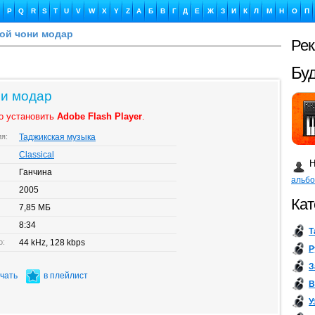
P
Q
R
S
T
U
V
W
X
Y
Z
А
Б
В
Г
Д
Е
Ж
З
И
К
Л
М
Н
О
П
вой чони модар
Ре
Бу
ни модар
о установить
Adobe Flash Player
.
ия:
Таджикская музыка
Сл
Classical
Н
Ганчина
альб
2005
Кат
7,85 МБ
8:34
Т
Ка
о:
44 kHz, 128 kbps
Р
З
ачать
в плейлист
В
У