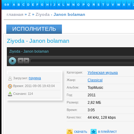
0-9
A
B
C
D
E
F
G
H
I
J
K
L
M
N
O
P
Q
R
S
T
U
V
W
X
Y
главная
»
Z
»
Ziyoda
- Janon bolaman
ИСПОЛНИТЕЛЬ
Ziyoda - Janon bolaman
Ziyoda - Janon bolaman
Категория:
Узбекская музыка
пауина
Загрузил:
Жанр:
Classical
Время: 2011-09-05 19:43:04
Альбом:
TopMusic
Скачано: 114
Год:
2011
Размер:
2,82 МБ
Время:
3:05
Качество:
44 kHz, 128 kbps
скачать
в плейлист