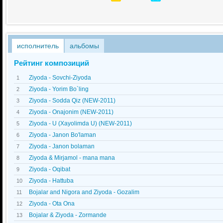
исполнитель
альбомы
Рейтинг композиций
Ziyoda - Sovchi-Ziyoda
1
Ziyoda - Yorim Bo`ling
2
Ziyoda - Sodda Qiz (NEW-2011)
3
Ziyoda - Onajonim (NEW-2011)
4
Ziyoda - U (Xayolimda U) (NEW-2011)
5
Ziyoda - Janon Bo'laman
6
Ziyoda - Janon bolaman
7
Ziyoda & Mirjamol - mana mana
8
Ziyoda - Oqibat
9
Ziyoda - Hattuba
10
Bojalar and Nigora and Ziyoda - Gozalim
11
Ziyoda - Ota Ona
12
Bojalar & Ziyoda - Zormande
13