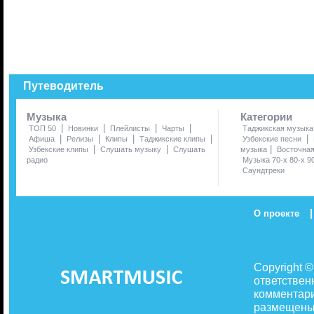
Путеводитель
Музыка
Категории
|
|
|
|
ТОП 50
Новинки
Плейлисты
Чарты
Таджикская музыка
|
|
|
|
|
Афиша
Релизы
Клипы
Таджикские клипы
Узбекские песни
|
|
|
Узбекские клипы
Слушать музыку
Слушать
музыка
Восточна
радио
Музыка 70-х 80-х 9
Саундтреки
|
О проекте
Copyright 
ответствен
комментари
размещены 