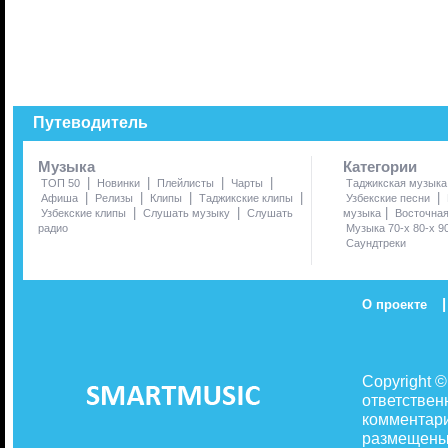
Путеводитель
Музыка
Категории
|
|
|
|
ТОП 50
Новинки
Плейлисты
Чарты
Таджикская музыка
|
|
|
|
|
Афиша
Релизы
Клипы
Таджикские клипы
Узбекские песни
|
|
|
Узбекские клипы
Слушать музыку
Слушать
музыка
Восточна
радио
Музыка 70-х 80-х 9
Саундтреки
|
О проекте
Copyright 
ответствен
комментари
размещены 