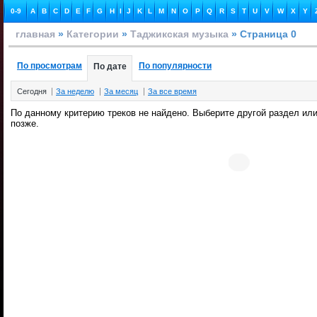
0-9
A
B
C
D
E
F
G
H
I
J
K
L
M
N
O
P
Q
R
S
T
U
V
W
X
Y
главная
»
Категории
»
Таджикская музыка
» Страница 0
По просмотрам
По популярности
По дате
Сегодня
За неделю
За месяц
За все время
По данному критерию треков не найдено. Выберите другой раздел или
позже.