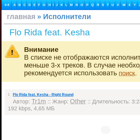
0-9
A
B
C
D
E
F
G
H
I
J
K
L
M
N
O
P
Q
R
S
T
U
V
W
X
Y
главная
» Исполнители
Flo Rida feat. Kesha
Внимание
В списке не отображаются исполнит
меньше 3-х треков. В случае необх
рекомендуется использовать
.
поиск
1
Flo Rida feat. Kesha - Right Round
Tr1m
Other
Автор:
:: Жанр:
:: Длительность: 3:2
192 kbps, 4,65 МБ