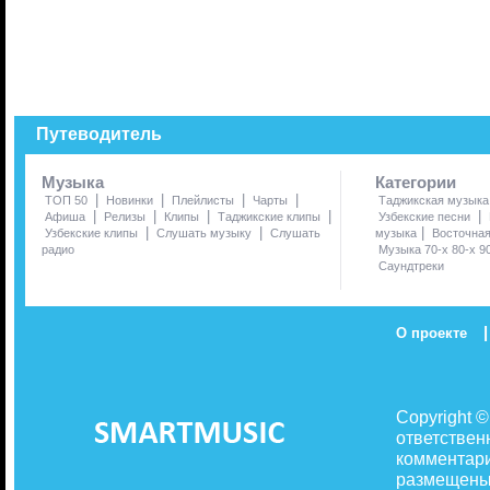
Путеводитель
Музыка
Категории
|
|
|
|
ТОП 50
Новинки
Плейлисты
Чарты
Таджикская музыка
|
|
|
|
|
Афиша
Релизы
Клипы
Таджикские клипы
Узбекские песни
|
|
|
Узбекские клипы
Слушать музыку
Слушать
музыка
Восточна
радио
Музыка 70-х 80-х 9
Саундтреки
|
О проекте
Copyright 
ответствен
комментари
размещены 