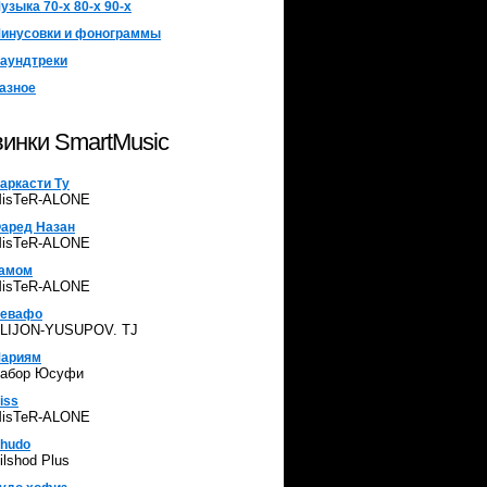
узыка 70-х 80-х 90-х
инусовки и фонограммы
аундтреки
азное
инки SmartMusic
аркасти Ту
isTeR-ALONE
аред Назан
isTeR-ALONE
амом
isTeR-ALONE
евафо
LIJON-YUSUPOV. TJ
ариям
абор Юсуфи
iss
isTeR-ALONE
hudo
ilshod Plus