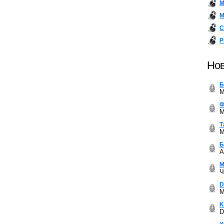
М
М
С
Р
Нов
Б
M
Ф
M
Т
M
Б
A
М
Ч
D
M
K
D