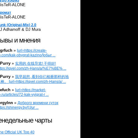
удо хофиз
isTeR-ALONE
ромат
isTeR-ALONE
unk (Original-Mix) 2.0
J Adhamoff & DJ Mura
ывы и мнения
grfuch
»
[url=https://create-
.com/kak-obygrat-kazino/]обыг ...
Purry
»
实用的 在线导览! 干得好!
ttps://iqvel.com/zh-Hans/a/%E7%BE% ...
Purry
»
我早就想, 看到你们相册那样的地
 [url=https://iqvel.com/zh-Hans/a/ ...
efuch
»
[url=https://market-
.ru/articles/72-kak-vyigrat-r ...
ergylnn
»
Доброго времени суток
tps://shinergy.by/].[/ur ...
недельные чарты
he Official UK Top 40