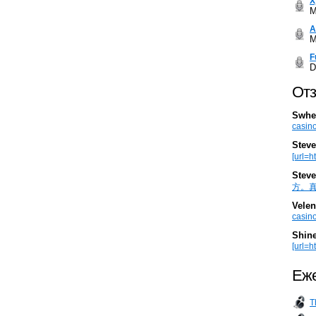
Х
M
А
M
F
D
Отз
Swhe
casino
Steve
[url=h
Steve
方。真棒。
Velen
casino
Shin
[url=ht
Еже
T