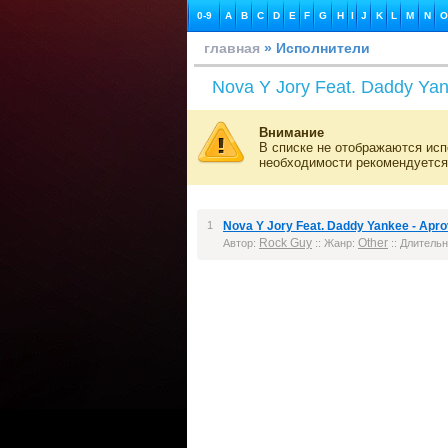
0-9
A
B
C
D
E
F
G
H
I
J
K
L
M
N
O
главная
» Исполнители
Nova Y Jory Feat. Daddy Ya
Внимание
В списке не отображаются исп
необходимости рекомендуется
1
Nova Y Jory Feat. Daddy Yankee - Ap
Rock Guy
Other
Автор:
:: Жанр:
:: Длительн