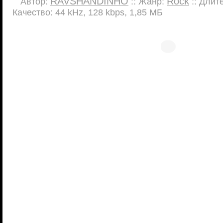
RAVSHANDINHO
Rock
Автор:
:: Жанр:
:: Длите
Качество: 44 kHz, 128 kbps, 1,85 МБ