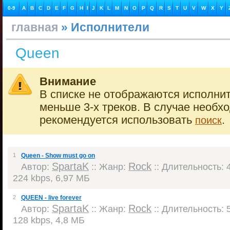
0-9
A
B
C
D
E
F
G
H
I
J
K
L
M
N
O
P
Q
R
S
T
U
V
W
X
Y
главная
» Исполнители
Queen
Внимание
В списке не отображаются исполнит
меньше 3-х треков. В случае необх
рекомендуется использовать
.
поиск
1
Queen - Show must go on
SpartaK
Rock
Автор:
:: Жанр:
:: Длительность: 4
224 kbps, 6,97 МБ
2
QUEEN - live forever
SpartaK
Rock
Автор:
:: Жанр:
:: Длительность: 5
128 kbps, 4,8 МБ