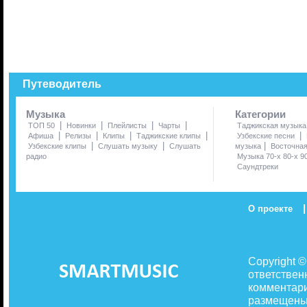
Путеводитель
Музыка
Категории
|
|
|
|
ТОП 50
Новинки
Плейлисты
Чарты
Таджикская музыка
|
|
|
|
|
Афиша
Релизы
Клипы
Таджикские клипы
Узбекские песни
|
|
|
Узбекские клипы
Слушать музыку
Слушать
музыка
Восточна
радио
Музыка 70-х 80-х 9
Саундтреки
|
О проекте
Copyright 
ответствен
комментари
размещены 