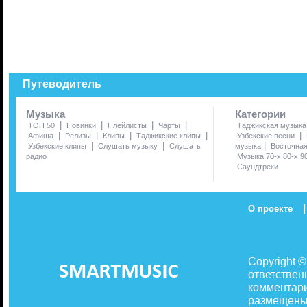
Путеводитель
Музыка
Категории
|
|
|
|
ТОП 50
Новинки
Плейлисты
Чарты
Таджикская музыка
|
|
|
|
|
Афиша
Релизы
Клипы
Таджикские клипы
Узбекские песни
|
|
|
Узбекские клипы
Слушать музыку
Слушать
музыка
Восточна
радио
Музыка 70-х 80-х 9
Саундтреки
|
О проекте
Copyright 
ответствен
комментари
размещены 