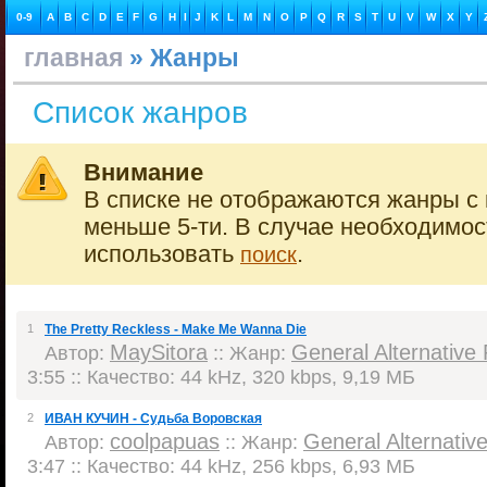
0-9
A
B
C
D
E
F
G
H
I
J
K
L
M
N
O
P
Q
R
S
T
U
V
W
X
Y
главная
» Жанры
Список жанров
Внимание
В списке не отображаются жанры с 
меньше 5-ти. В случае необходимо
использовать
.
поиск
1
The Pretty Reckless - Make Me Wanna Die
MaySitora
General Alternative
Автор:
:: Жанр:
3:55 :: Качество: 44 kHz, 320 kbps, 9,19 МБ
2
ИВАН КУЧИН - Судьба Воровская
coolpapuas
General Alternativ
Автор:
:: Жанр:
3:47 :: Качество: 44 kHz, 256 kbps, 6,93 МБ