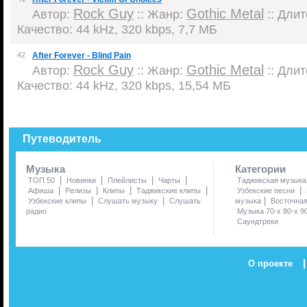
Rock Guy
Gothic Metal
Автор:
:: Жанр:
:: Длит
Качество: 44 kHz, 320 kbps, 7,7 МБ
42
After Forever - Blind Pain
Rock Guy
Gothic Metal
Автор:
:: Жанр:
:: Длит
Качество: 44 kHz, 320 kbps, 15,54 МБ
Путеводитель
Музыка
Категории
|
|
|
|
ТОП 50
Новинки
Плейлисты
Чарты
Таджикская музыка
|
|
|
|
|
Афиша
Релизы
Клипы
Таджикские клипы
Узбекские песни
|
|
|
Узбекские клипы
Слушать музыку
Слушать
музыка
Восточна
радио
Музыка 70-х 80-х 9
Саундтреки
|
О проекте