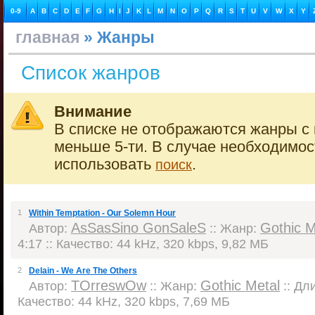
0-9
A
B
C
D
E
F
G
H
I
J
K
L
M
N
O
P
Q
R
S
T
U
V
W
X
Y
главная
» Жанры
Список жанров
Внимание
В списке не отображаются жанры с 
меньше 5-ти. В случае необходимо
использовать
.
поиск
1
Within Temptation - Our Solemn Hour
AsSasSino GonSaleS
Gothic M
Автор:
:: Жанр:
4:17 :: Качество: 44 kHz, 320 kbps, 9,82 МБ
2
Delain - We Are The Others
TOrreswOw
Gothic Metal
Автор:
:: Жанр:
:: Дли
Качество: 44 kHz, 320 kbps, 7,69 МБ