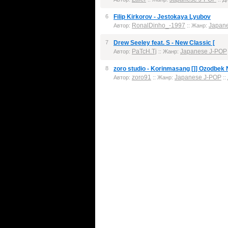
6
Filip Kirkorov - Jestokaya Lyubov
RonalDinho_-1997
Japan
Автор:
:: Жанр:
7
Drew Seeley feat. S - New Classic [
PaTcH.Tj
Japanese J-POP
Автор:
:: Жанр:
8
zoro studio - Korinmasang []] Ozodbek
zoro91
Japanese J-POP
Автор:
:: Жанр:
::