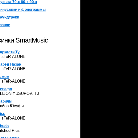
узыка 70-х 80-х 90-х
инусовки и фонограммы
аундтреки
азное
инки SmartMusic
аркасти Ту
isTeR-ALONE
аред Назан
isTeR-ALONE
амом
isTeR-ALONE
евафо
LIJON-YUSUPOV. TJ
ариям
абор Юсуфи
iss
isTeR-ALONE
hudo
ilshod Plus