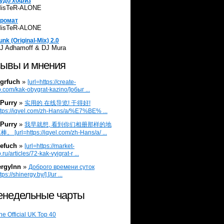
удо хофиз
isTeR-ALONE
ромат
isTeR-ALONE
unk (Original-Mix) 2.0
J Adhamoff & DJ Mura
ывы и мнения
grfuch
»
[url=https://create-
.com/kak-obygrat-kazino/]обыг ...
Purry
»
实用的 在线导览! 干得好!
ttps://iqvel.com/zh-Hans/a/%E7%BE% ...
Purry
»
我早就想, 看到你们相册那样的地
 [url=https://iqvel.com/zh-Hans/a/ ...
efuch
»
[url=https://market-
.ru/articles/72-kak-vyigrat-r ...
ergylnn
»
Доброго времени суток
tps://shinergy.by/].[/ur ...
недельные чарты
he Official UK Top 40