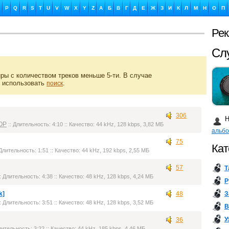
P
Q
R
S
T
U
V
W
X
Y
Z
А
Б
В
Г
Д
Е
Ж
З
И
К
Л
М
Н
О
П
Ре
Сл
ры с количеством треков меньше 5-ти. В случае
 использовать
.
поиск
Ка
306
Н
OP
:: Длительность: 4:10 :: Качество: 44 kHz, 128 kbps, 3,82 МБ
альб
75
Кат
 Длительность: 1:51 :: Качество: 44 kHz, 192 kbps, 2,55 МБ
57
Т
Бу
: Длительность: 4:38 :: Качество: 48 kHz, 128 kbps, 4,24 МБ
Р
З
k]
48
: Длительность: 3:51 :: Качество: 48 kHz, 128 kbps, 3,52 МБ
В
У
36
лительность: 3:22 :: Качество: 44 kHz, 185 kbps, 4,46 МБ