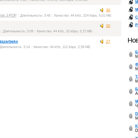
М
М
30
ese J-POP
:: Длительность: 3:45 :: Качество: 44 kHz, 224 kbps, 6,01 МБ
С
Р
30
:: Длительность: 3:09 :: Качество: 44 kHz, 32 kbps, 0,72 МБ
Нов
 Nazarbeko
27
 Длительность: 3:14 :: Качество: 44 kHz, 112 kbps, 2,58 МБ
Б
M
Ф
M
Т
M
Б
A
М
Ч
D
M
K
D