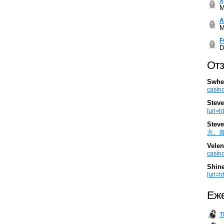
Х
M
А
M
F
D
Отз
Swhe
casino
Steve
[url=h
Steve
方。真棒。
Velen
casino
Shin
[url=ht
Еже
T