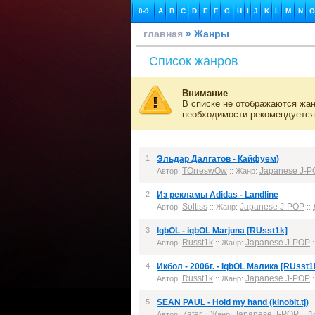
0-9
A
B
C
D
E
F
G
H
I
J
K
L
M
N
O
главная
» Жанры
Список жанров
Внимание
В списке не отображаются жан
необходимости рекомендуется
1
Эльдар Далгатов - Кайфуем)
TOrreswOw
Japanese J-P
Автор:
:: Жанр:
2
Из рекламы Adidas - Landline
Soltiss
Japanese J-POP
Автор:
:: Жанр:
::
3
IqbOL - iqbOL Marjuna [RUsst1k]
Russt1k
Japanese J-POP
Автор:
:: Жанр:
:
4
Икбол - 2006г. - IqbOL Mалика [RUsst1
Russt1k
Japanese J-POP
Автор:
:: Жанр:
:
5
SEAN PAUL - Hold my hand (kinobit.tj)
Zafer
Japanese J-POP
Автор:
:: Жанр:
:: Д