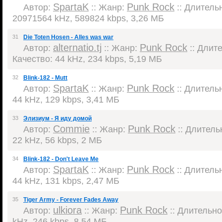
SpartaK
Punk Rock
Автор:
:: Жанр:
:: Длительн
20971564 kHz, 589824 kbps, 3,26 МБ
31
Die Toten Hosen - Alles was war
alternatio.tj
Punk Rock
Автор:
:: Жанр:
:: Длите
Качество: 44 kHz, 234 kbps, 5,19 МБ
32
Blink-182 - Mutt
SpartaK
Punk Rock
Автор:
:: Жанр:
:: Длительн
44 kHz, 129 kbps, 3,41 МБ
33
Элизиум - Я иду домой
Commie
Punk Rock
Автор:
:: Жанр:
:: Длительн
22 kHz, 56 kbps, 2 МБ
34
Blink-182 - Don't Leave Me
SpartaK
Punk Rock
Автор:
:: Жанр:
:: Длительн
44 kHz, 131 kbps, 2,47 МБ
35
Tiger Army - Forever Fades Away
ulkiora
Punk Rock
Автор:
:: Жанр:
:: Длительнос
kHz, 246 kbps, 8,54 МБ