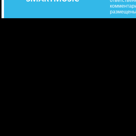
ответствен
комментари
размещены 