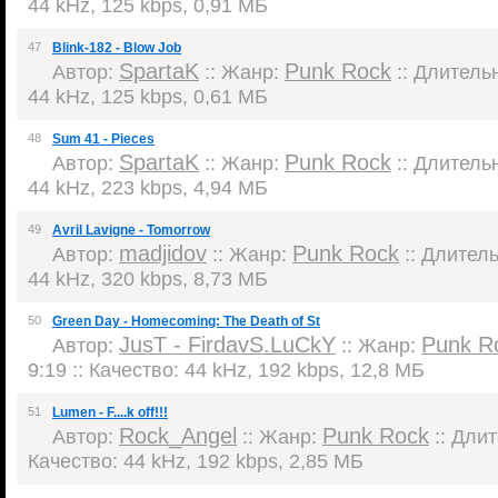
44 kHz, 125 kbps, 0,91 МБ
47
Blink-182 - Blow Job
SpartaK
Punk Rock
Автор:
:: Жанр:
:: Длительн
44 kHz, 125 kbps, 0,61 МБ
48
Sum 41 - Pieces
SpartaK
Punk Rock
Автор:
:: Жанр:
:: Длительн
44 kHz, 223 kbps, 4,94 МБ
49
Avril Lavigne - Tomorrow
madjidov
Punk Rock
Автор:
:: Жанр:
:: Длитель
44 kHz, 320 kbps, 8,73 МБ
50
Green Day - Homecoming: The Death of St
JusT - FirdavS.LuCkY
Punk R
Автор:
:: Жанр:
9:19 :: Качество: 44 kHz, 192 kbps, 12,8 МБ
51
Lumen - F....k off!!!
Rock_Angel
Punk Rock
Автор:
:: Жанр:
:: Длит
Качество: 44 kHz, 192 kbps, 2,85 МБ