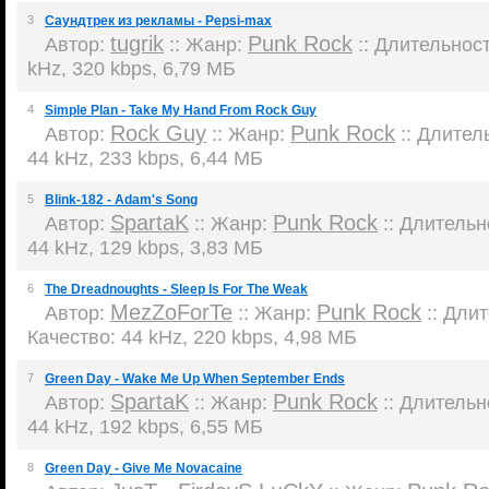
3
Саундтрек из рекламы - Pepsi-max
tugrik
Punk Rock
Автор:
:: Жанр:
:: Длительность
kHz, 320 kbps, 6,79 МБ
4
Simple Plan - Take My Hand From Rock Guy
Rock Guy
Punk Rock
Автор:
:: Жанр:
:: Длитель
44 kHz, 233 kbps, 6,44 МБ
5
Blink-182 - Adam's Song
SpartaK
Punk Rock
Автор:
:: Жанр:
:: Длительно
44 kHz, 129 kbps, 3,83 МБ
6
The Dreadnoughts - Sleep Is For The Weak
MezZoForTe
Punk Rock
Автор:
:: Жанр:
:: Длит
Качество: 44 kHz, 220 kbps, 4,98 МБ
7
Green Day - Wake Me Up When September Ends
SpartaK
Punk Rock
Автор:
:: Жанр:
:: Длительно
44 kHz, 192 kbps, 6,55 МБ
8
Green Day - Give Me Novacaine