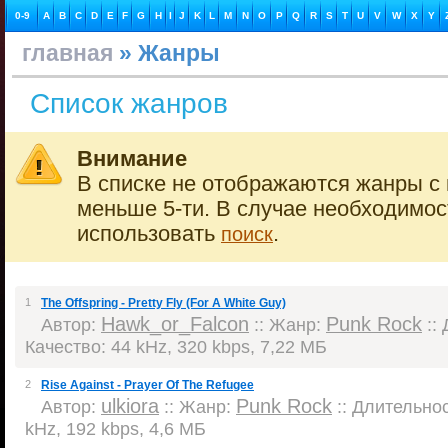
0-9
A
B
C
D
E
F
G
H
I
J
K
L
M
N
O
P
Q
R
S
T
U
V
W
X
Y
главная
» Жанры
Список жанров
Внимание
В списке не отображаются жанры с 
меньше 5-ти. В случае необходимо
использовать
.
поиск
1
The Offspring - Pretty Fly (For A White Guy)
Hawk_or_Falcon
Punk Rock
Автор:
:: Жанр:
:: 
Качество: 44 kHz, 320 kbps, 7,22 МБ
2
Rise Against - Prayer Of The Refugee
ulkiora
Punk Rock
Автор:
:: Жанр:
:: Длительнос
kHz, 192 kbps, 4,6 МБ