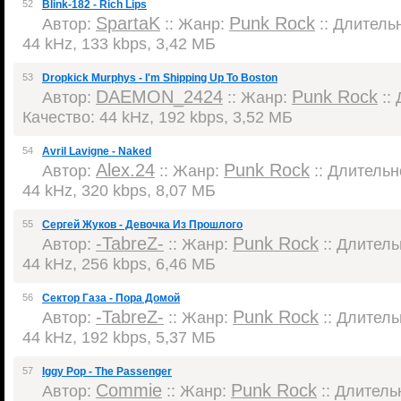
52
Blink-182 - Rich Lips
SpartaK
Punk Rock
Автор:
:: Жанр:
:: Длительн
44 kHz, 133 kbps, 3,42 МБ
53
Dropkick Murphys - I'm Shipping Up To Boston
DAEMON_2424
Punk Rock
Автор:
:: Жанр:
:: 
Качество: 44 kHz, 192 kbps, 3,52 МБ
54
Avril Lavigne - Naked
Alex.24
Punk Rock
Автор:
:: Жанр:
:: Длительно
44 kHz, 320 kbps, 8,07 МБ
55
Сергей Жуков - Девочка Из Прошлого
-TabreZ-
Punk Rock
Автор:
:: Жанр:
:: Длительн
44 kHz, 256 kbps, 6,46 МБ
56
Сектор Газа - Пора Домой
-TabreZ-
Punk Rock
Автор:
:: Жанр:
:: Длительн
44 kHz, 192 kbps, 5,37 МБ
57
Iggy Pop - The Passenger
Commie
Punk Rock
Автор:
:: Жанр:
:: Длительн