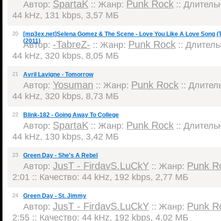
SpartaK
Punk Rock
Автор:
:: Жанр:
:: Длительн
44 kHz, 131 kbps, 3,57 МБ
20
[mp3ex.net]Selena Gomez & The Scene - Love You Like A Love Song (Th
(2011)
-TabreZ-
Punk Rock
Автор:
:: Жанр:
:: Длительн
44 kHz, 320 kbps, 8,05 МБ
21
Avril Lavigne - Tomorrow
Yosuman
Punk Rock
Автор:
:: Жанр:
:: Длитель
44 kHz, 320 kbps, 8,73 МБ
22
Blink-182 - Going Away To College
SpartaK
Punk Rock
Автор:
:: Жанр:
:: Длительн
44 kHz, 130 kbps, 3,42 МБ
23
Green Day - She's A Rebel
JusT - FirdavS.LuCkY
Punk R
Автор:
:: Жанр:
2:01 :: Качество: 44 kHz, 192 kbps, 2,77 МБ
24
Green Day - St. Jimmy
JusT - FirdavS.LuCkY
Punk R
Автор:
:: Жанр:
2:55 :: Качество: 44 kHz, 192 kbps, 4,02 МБ