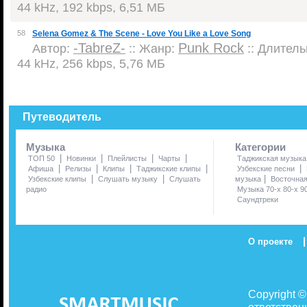
44 kHz, 192 kbps, 6,51 МБ
58
Selena Gomez & The Scene - Love You Like a Love Song
-TabreZ-
Punk Rock
Автор:
:: Жанр:
:: Длительн
44 kHz, 256 kbps, 5,76 МБ
Путеводитель
Музыка
Категории
|
|
|
|
ТОП 50
Новинки
Плейлисты
Чарты
Таджикская музыка
|
|
|
|
|
Афиша
Релизы
Клипы
Таджикские клипы
Узбекские песни
|
|
|
Узбекские клипы
Слушать музыку
Слушать
музыка
Восточна
радио
Музыка 70-х 80-х 9
Саундтреки
|
О проекте
Copyright 