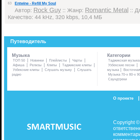
63
Entwine - Refill My Soul
Rock Guy
Romantic Metal
Автор:
:: Жанр:
:: Д
Качество: 44 kHz, 320 kbps, 10,4 МБ
Путеводитель
Музыка
Категории
|
|
|
|
ТОП 50
Новинки
Плейлисты
Чарты
Таджикская музыка
|
|
|
|
|
Афиша
Релизы
Клипы
Таджикские клипы
Узбекские песни
|
|
|
Узбекские клипы
Слушать музыку
Слушать
музыка
Восточна
радио
Музыка 70-х 80-х 9
Саундтреки
|
О проекте
Copyright 
ответствен
комментари