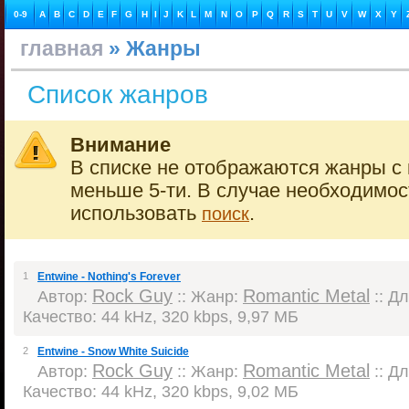
0-9
A
B
C
D
E
F
G
H
I
J
K
L
M
N
O
P
Q
R
S
T
U
V
W
X
Y
главная
» Жанры
Список жанров
Внимание
В списке не отображаются жанры с 
меньше 5-ти. В случае необходимо
использовать
.
поиск
1
Entwine - Nothing's Forever
Rock Guy
Romantic Metal
Автор:
:: Жанр:
:: Дл
Качество: 44 kHz, 320 kbps, 9,97 МБ
2
Entwine - Snow White Suicide
Rock Guy
Romantic Metal
Автор:
:: Жанр:
:: Дл
Качество: 44 kHz, 320 kbps, 9,02 МБ