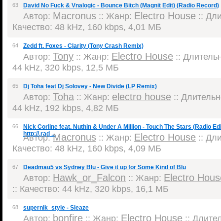
63
David No Fuck & Vnalogic - Bounce Bitch (Magnit Edit) (Radio Record)
Macronus
Electro House
Автор:
:: Жанр:
:: Дли
Качество: 48 kHz, 160 kbps, 4,01 МБ
64
Zedd ft. Foxes - Clarity (Tony Crash Remix)
Tony
Electro House
Автор:
:: Жанр:
:: Длительн
44 kHz, 320 kbps, 12,5 МБ
65
Dj Toha feat Dj Solovey - New Divide (LP Remix)
Toha
electro house
Автор:
:: Жанр:
:: Длительно
44 kHz, 192 kbps, 4,82 МБ
66
Nick Corline feat. Nuthin & Under A Million - Touch The Stars (Radio Ed
http://.rad ...
Macronus
Electro House
Автор:
:: Жанр:
:: Дли
Качество: 48 kHz, 160 kbps, 4,09 МБ
67
Deadmau5 vs Sydney Blu - Give it up for Some Kind of Blu
Hawk_or_Falcon
Electro Hous
Автор:
:: Жанр:
:: Качество: 44 kHz, 320 kbps, 16,1 МБ
68
supernik_style - Sleaze
bonfire
Electro House
Автор:
:: Жанр:
:: Длител