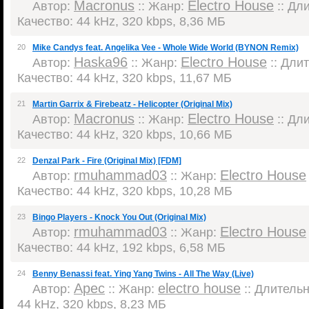
Macronus
Electro House
Автор:
:: Жанр:
:: Дли
Качество: 44 kHz, 320 kbps, 8,36 МБ
20
Mike Candys feat. Angelika Vee - Whole Wide World (BYNON Remix)
Haska96
Electro House
Автор:
:: Жанр:
:: Длит
Качество: 44 kHz, 320 kbps, 11,67 МБ
21
Martin Garrix & Firebeatz - Helicopter (Original Mix)
Macronus
Electro House
Автор:
:: Жанр:
:: Дли
Качество: 44 kHz, 320 kbps, 10,66 МБ
22
Denzal Park - Fire (Original Mix) [FDM]
rmuhammad03
Electro House
Автор:
:: Жанр:
Качество: 44 kHz, 320 kbps, 10,28 МБ
23
Bingo Players - Knock You Out (Original Mix)
rmuhammad03
Electro House
Автор:
:: Жанр:
Качество: 44 kHz, 192 kbps, 6,58 МБ
24
Benny Benassi feat. Ying Yang Twins - All The Way (Live)
Apec
electro house
Автор:
:: Жанр:
:: Длительн
44 kHz, 320 kbps, 8,23 МБ