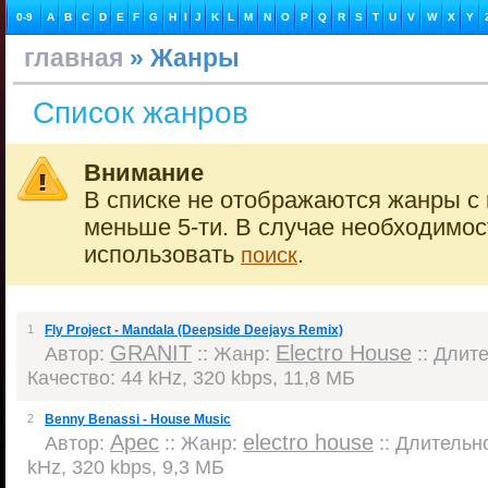
0-9
A
B
C
D
E
F
G
H
I
J
K
L
M
N
O
P
Q
R
S
T
U
V
W
X
Y
главная
» Жанры
Список жанров
Внимание
В списке не отображаются жанры с 
меньше 5-ти. В случае необходимо
использовать
.
поиск
1
Fly Project - Mandala (Deepside Deejays Remix)
GRANIT
Electro House
Автор:
:: Жанр:
:: Длите
Качество: 44 kHz, 320 kbps, 11,8 МБ
2
Benny Benassi - House Music
Apec
electro house
Автор:
:: Жанр:
:: Длительно
kHz, 320 kbps, 9,3 МБ