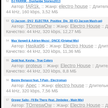
52
DJ FARRIK - Dushanbe Stories2013
fAR1k.
electro house
Автор:
:: Жанр:
:: Длитель
44 kHz, 160 kbps, 3,52 МБ
53
Cj Jacson - DVJ_ELECTRA_Positive_Djs_3D (Cj Jacson Mash-up)
TOrreswOw
Electro House
Автор:
:: Жанр:
:: 
Качество: 44 kHz, 320 kbps, 12,27 МБ
54
Max Vangeli & Adrien Mezsi - DNCE (Original Mix)
Haska96
Electro House
Автор:
:: Жанр:
:: Длит
Качество: 44 kHz, 320 kbps, 11,36 МБ
55
Zedd feat. Kesha - True Colors
proteus
Electro House
Автор:
:: Жанр:
:: Длите
Качество: 44 kHz, 320 kbps, 8,8 МБ
56
Benny Benassi feat. T-Pain - Electroman
Apec
electro house
Автор:
:: Жанр:
:: Длительн
44 kHz, 320 kbps, 7,56 МБ
57
Gregor Salto - I'll Be There (feat. Jimbolee - Main Mix)
TOrreswOw
Electro House
Автор:
:: Жанр:
:: 