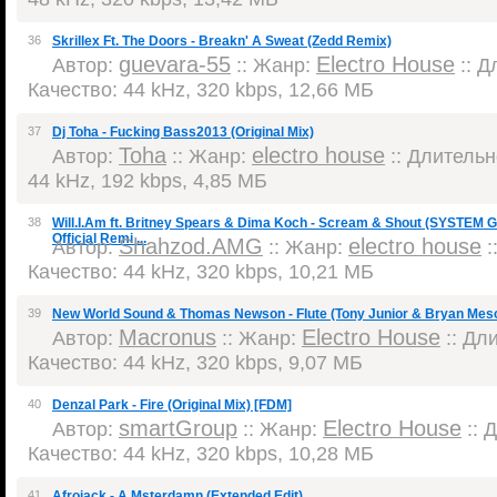
36
Skrillex Ft. The Doors - Breakn' A Sweat (Zedd Remix)
guevara-55
Electro House
Автор:
:: Жанр:
:: Д
Качество: 44 kHz, 320 kbps, 12,66 МБ
37
Dj Toha - Fucking Bass2013 (Original Mix)
Toha
electro house
Автор:
:: Жанр:
:: Длительно
44 kHz, 192 kbps, 4,85 МБ
38
Will.I.Am ft. Britney Spears & Dima Koch - Scream & Shout (SYSTE
Official Remi ...
Shahzod.AMG
electro house
Автор:
:: Жанр:
:
Качество: 44 kHz, 320 kbps, 10,21 МБ
39
New World Sound & Thomas Newson - Flute (Tony Junior & Bryan Mes
Macronus
Electro House
Автор:
:: Жанр:
:: Дли
Качество: 44 kHz, 320 kbps, 9,07 МБ
40
Denzal Park - Fire (Original Mix) [FDM]
smartGroup
Electro House
Автор:
:: Жанр:
:: 
Качество: 44 kHz, 320 kbps, 10,28 МБ
41
Afrojack - A Msterdamn (Extended Edit)