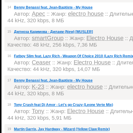
14
Benny Benassi feat. Jean-Baptiste - My House
Apec
electro house
Автор:
:: Жанр:
:: Длительн
44 kHz, 320 kbps, 8 МБ
15
Дилноза Каримова - Дилакм (New) [MUSLER]
smartGroup
Electro House
Автор:
:: Жанр:
:: 
Качество: 48 kHz, 256 kbps, 7,36 МБ
16
Fatboy Slim feat. Lazy Rich - Weapon Of Choice 2010 (Lazy Rich Remix)
Ceaser
Electro House
Автор:
:: Жанр:
:: Длител
Качество: 44 kHz, 320 kbps, 14,07 МБ
17
Benny Benassi feat. Jean-Baptiste - My House
K-23
electro house
Автор:
:: Жанр:
:: Длительно
44 kHz, 320 kbps, 8 МБ
18
Tony Crash feat Dj Amor - Let's go Crazy (Leone Verte Mix)
Tony
Electro House
Автор:
:: Жанр:
:: Длительн
44 kHz, 320 kbps, 5,91 МБ
19
Martin Garrix, Jay Hardway - Wizard (Yellow Claw Remix)