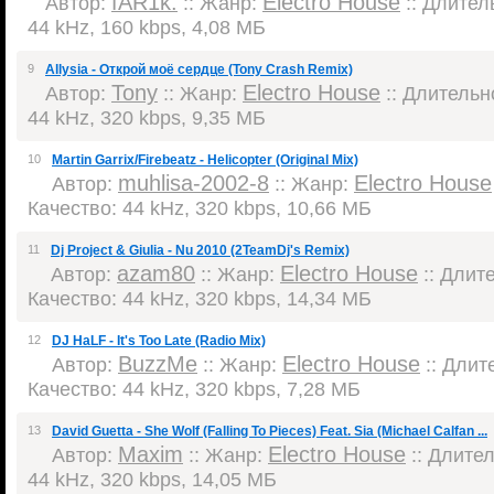
fAR1k.
Electro House
Автор:
:: Жанр:
:: Длитель
44 kHz, 160 kbps, 4,08 МБ
9
Allysia - Открой моё сердце (Tony Crash Remix)
Tony
Electro House
Автор:
:: Жанр:
:: Длительно
44 kHz, 320 kbps, 9,35 МБ
10
Martin Garrix/Firebeatz - Helicopter (Original Mix)
muhlisa-2002-8
Electro House
Автор:
:: Жанр:
Качество: 44 kHz, 320 kbps, 10,66 МБ
11
Dj Project & Giulia - Nu 2010 (2TeamDj's Remix)
azam80
Electro House
Автор:
:: Жанр:
:: Длите
Качество: 44 kHz, 320 kbps, 14,34 МБ
12
DJ HaLF - It's Too Late (Radio Mix)
BuzzMe
Electro House
Автор:
:: Жанр:
:: Длите
Качество: 44 kHz, 320 kbps, 7,28 МБ
13
David Guetta - She Wolf (Falling To Pieces) Feat. Sia (Michael Calfan ...
Maxim
Electro House
Автор:
:: Жанр:
:: Длител
44 kHz, 320 kbps, 14,05 МБ