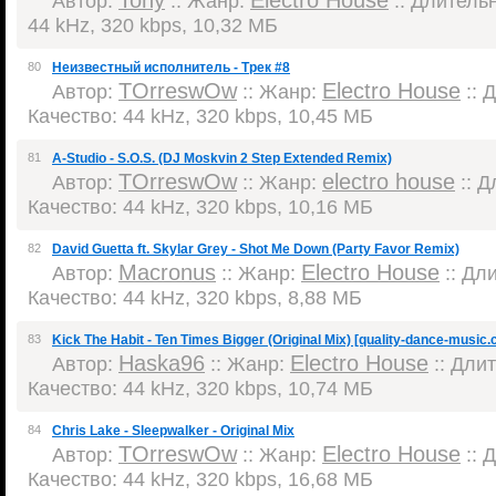
Tony
Electro House
Автор:
:: Жанр:
:: Длительн
44 kHz, 320 kbps, 10,32 МБ
80
Неизвестный исполнитель - Трек #8
TOrreswOw
Electro House
Автор:
:: Жанр:
:: 
Качество: 44 kHz, 320 kbps, 10,45 МБ
81
A-Studio - S.O.S. (DJ Moskvin 2 Step Extended Remix)
TOrreswOw
electro house
Автор:
:: Жанр:
:: Д
Качество: 44 kHz, 320 kbps, 10,16 МБ
82
David Guetta ft. Skylar Grey - Shot Me Down (Party Favor Remix)
Macronus
Electro House
Автор:
:: Жанр:
:: Дли
Качество: 44 kHz, 320 kbps, 8,88 МБ
83
Kick The Habit - Ten Times Bigger (Original Mix) [quality-dance-music.co
Haska96
Electro House
Автор:
:: Жанр:
:: Длит
Качество: 44 kHz, 320 kbps, 10,74 МБ
84
Chris Lake - Sleepwalker - Original Mix
TOrreswOw
Electro House
Автор:
:: Жанр:
:: 
Качество: 44 kHz, 320 kbps, 16,68 МБ