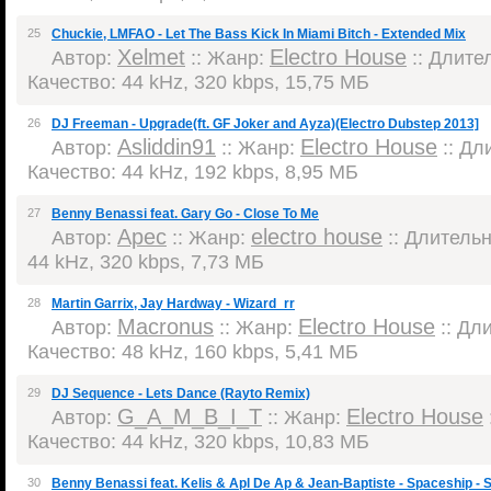
25
Chuckie, LMFAO - Let The Bass Kick In Miami Bitch - Extended Mix
Xelmet
Electro House
Автор:
:: Жанр:
:: Длител
Качество: 44 kHz, 320 kbps, 15,75 МБ
26
DJ Freeman - Upgrade(ft. GF Joker and Ayza)(Electro Dubstep 2013]
Asliddin91
Electro House
Автор:
:: Жанр:
:: Дли
Качество: 44 kHz, 192 kbps, 8,95 МБ
27
Benny Benassi feat. Gary Go - Close To Me
Apec
electro house
Автор:
:: Жанр:
:: Длительн
44 kHz, 320 kbps, 7,73 МБ
28
Martin Garrix, Jay Hardway - Wizard_rr
Macronus
Electro House
Автор:
:: Жанр:
:: Дли
Качество: 48 kHz, 160 kbps, 5,41 МБ
29
DJ Sequence - Lets Dance (Rayto Remix)
G_A_M_B_I_T
Electro House
Автор:
:: Жанр:
Качество: 44 kHz, 320 kbps, 10,83 МБ
30
Benny Benassi feat. Kelis & Apl De Ap & Jean-Baptiste - Spaceship - 