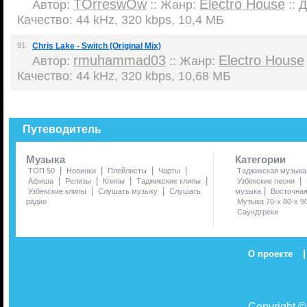
TOrreswOw
Electro House
Автор:
:: Жанр:
:: 
Качество: 44 kHz, 320 kbps, 10,4 МБ
91
Chris Lake - Switch (Original Mix)
rmuhammad03
Electro House
Автор:
:: Жанр:
Качество: 44 kHz, 320 kbps, 10,68 МБ
Путеводитель
Музыка
Категории
|
|
|
|
ТОП 50
Новинки
Плейлисты
Чарты
Таджикская музыка
|
|
|
|
|
Афиша
Релизы
Клипы
Таджикские клипы
Узбекские песни
|
|
|
Узбекские клипы
Слушать музыку
Слушать
музыка
Восточна
радио
Музыка 70-х 80-х 9
Саундтреки
|
О проекте
Copyright 