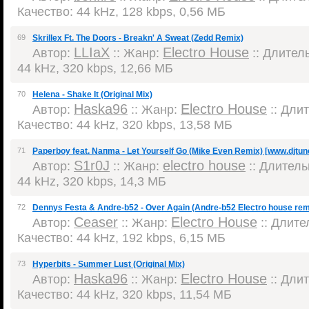
Качество: 44 kHz, 128 kbps, 0,56 МБ
69
Skrillex Ft. The Doors - Breakn' A Sweat (Zedd Remix)
LLIaX
Electro House
Автор:
:: Жанр:
:: Длитель
44 kHz, 320 kbps, 12,66 МБ
70
Helena - Shake It (Original Mix)
Haska96
Electro House
Автор:
:: Жанр:
:: Длит
Качество: 44 kHz, 320 kbps, 13,58 МБ
71
Paperboy feat. Naпma - Let Yourself Go (Mike Even Remix) [www.djtu
S1r0J
electro house
Автор:
:: Жанр:
:: Длительн
44 kHz, 320 kbps, 14,3 МБ
72
Dennys Festa & Andre-b52 - Over Again (Andre-b52 Electro house rem
Ceaser
Electro House
Автор:
:: Жанр:
:: Длител
Качество: 44 kHz, 192 kbps, 6,15 МБ
73
Hyperbits - Summer Lust (Original Mix)
Haska96
Electro House
Автор:
:: Жанр:
:: Длит
Качество: 44 kHz, 320 kbps, 11,54 МБ