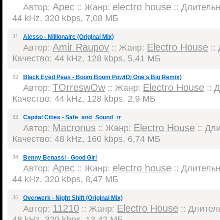
Apec
electro house
Автор:
:: Жанр:
:: Длительн
44 kHz, 320 kbps, 7,08 МБ
31
Alesso - Nillionaire (Original Mix)
Amir Raupov
Electro House
Автор:
:: Жанр:
::
Качество: 44 kHz, 128 kbps, 5,41 МБ
32
Black Eyed Peas - Boom Boom Pow(Dj One's Big Remix)
TOrreswOw
Electro House
Автор:
:: Жанр:
:: 
Качество: 44 kHz, 128 kbps, 2,9 МБ
33
Capital Cities - Safe_and_Sound_rr
Macronus
Electro House
Автор:
:: Жанр:
:: Дли
Качество: 48 kHz, 160 kbps, 6,74 МБ
34
Benny Benassi - Good Girl
Apec
electro house
Автор:
:: Жанр:
:: Длительн
44 kHz, 320 kbps, 8,47 МБ
35
Overwerk - Night Shift (Original Mix)
11210
Electro House
Автор:
:: Жанр:
:: Длитель
48 kHz, 320 kbps, 13,42 МБ