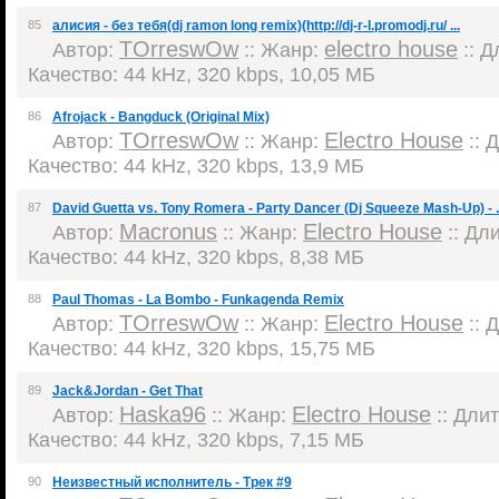
85
алисия - без тебя(dj ramon long remix)(http://dj-r-l.promodj.ru/ ...
TOrreswOw
electro house
Автор:
:: Жанр:
:: Д
Качество: 44 kHz, 320 kbps, 10,05 МБ
86
Afrojack - Bangduck (Original Mix)
TOrreswOw
Electro House
Автор:
:: Жанр:
:: 
Качество: 44 kHz, 320 kbps, 13,9 МБ
87
David Guetta vs. Tony Romera - Party Dancer (Dj Squeeze Mash-Up) -
Macronus
Electro House
Автор:
:: Жанр:
:: Дли
Качество: 44 kHz, 320 kbps, 8,38 МБ
88
Paul Thomas - La Bombo - Funkagenda Remix
TOrreswOw
Electro House
Автор:
:: Жанр:
:: 
Качество: 44 kHz, 320 kbps, 15,75 МБ
89
Jack&Jordan - Get That
Haska96
Electro House
Автор:
:: Жанр:
:: Длит
Качество: 44 kHz, 320 kbps, 7,15 МБ
90
Неизвестный исполнитель - Трек #9