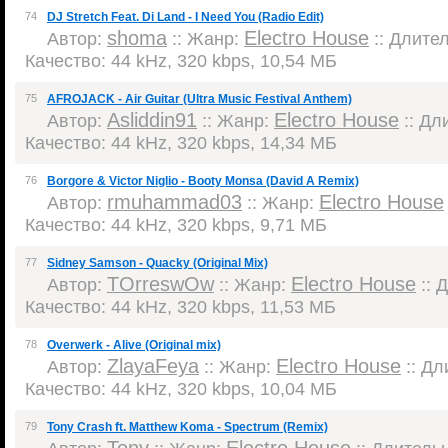
74
DJ Stretch Feat. Di Land - I Need You (Radio Edit)
shoma
Electro House
Автор:
:: Жанр:
:: Длител
Качество: 44 kHz, 320 kbps, 10,54 МБ
75
AFROJACK - Air Guitar (Ultra Music Festival Anthem)
Asliddin91
Electro House
Автор:
:: Жанр:
:: Дли
Качество: 44 kHz, 320 kbps, 14,34 МБ
76
Borgore & Victor Niglio - Booty Monsa (David A Remix)
rmuhammad03
Electro House
Автор:
:: Жанр:
Качество: 44 kHz, 320 kbps, 9,71 МБ
77
Sidney Samson - Quacky (Original Mix)
TOrreswOw
Electro House
Автор:
:: Жанр:
:: 
Качество: 44 kHz, 320 kbps, 11,53 МБ
78
Overwerk - Alive (Original mix)
ZlayaFeya
Electro House
Автор:
:: Жанр:
:: Дл
Качество: 44 kHz, 320 kbps, 10,04 МБ
79
Tony Crash ft. Matthew Koma - Spectrum (Remix)