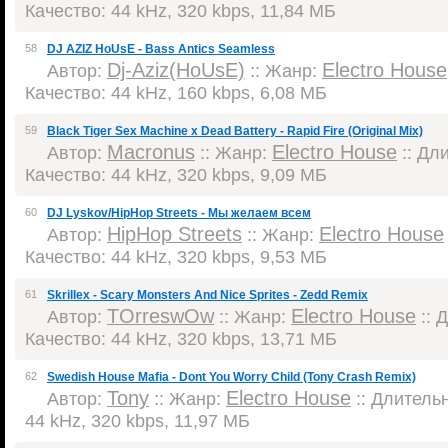
Качество: 44 kHz, 320 kbps, 11,84 МБ
58
DJ AZIZ HoUsE - Bass Antics Seamless
Dj-Aziz(HoUsE)
Electro House
Автор:
:: Жанр:
Качество: 44 kHz, 160 kbps, 6,08 МБ
59
Black Tiger Sex Machine x Dead Battery - Rapid Fire (Original Mix)
Macronus
Electro House
Автор:
:: Жанр:
:: Дли
Качество: 44 kHz, 320 kbps, 9,09 МБ
60
DJ Lyskov/HipHop Streets - Мы желаем всем
HipHop Streets
Electro House
Автор:
:: Жанр:
Качество: 44 kHz, 320 kbps, 9,53 МБ
61
Skrillex - Scary Monsters And Nice Sprites - Zedd Remix
TOrreswOw
Electro House
Автор:
:: Жанр:
:: 
Качество: 44 kHz, 320 kbps, 13,71 МБ
62
Swedish House Mafia - Dont You Worry Child (Tony Crash Remix)
Tony
Electro House
Автор:
:: Жанр:
:: Длительн
44 kHz, 320 kbps, 11,97 МБ