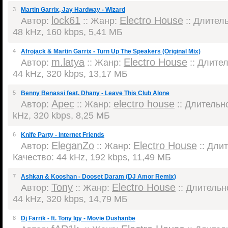
3
Martin Garrix, Jay Hardway - Wizard
lock61
Electro House
Автор:
:: Жанр:
:: Длитель
48 kHz, 160 kbps, 5,41 МБ
4
Afrojack & Martin Garrix - Turn Up The Speakers (Original Mix)
m.latya
Electro House
Автор:
:: Жанр:
:: Длител
44 kHz, 320 kbps, 13,17 МБ
5
Benny Benassi feat. Dhany - Leave This Club Alone
Apec
electro house
Автор:
:: Жанр:
:: Длительно
kHz, 320 kbps, 8,25 МБ
6
Knife Party - Internet Friends
EleganZo
Electro House
Автор:
:: Жанр:
:: Длит
Качество: 44 kHz, 192 kbps, 11,49 МБ
7
Ashkan & Kooshan - Dooset Daram (DJ Amor Remix)
Tony
Electro House
Автор:
:: Жанр:
:: Длительно
44 kHz, 320 kbps, 14,79 МБ
8
Dj Farrik - ft. Tony Igy - Movie Dushanbe