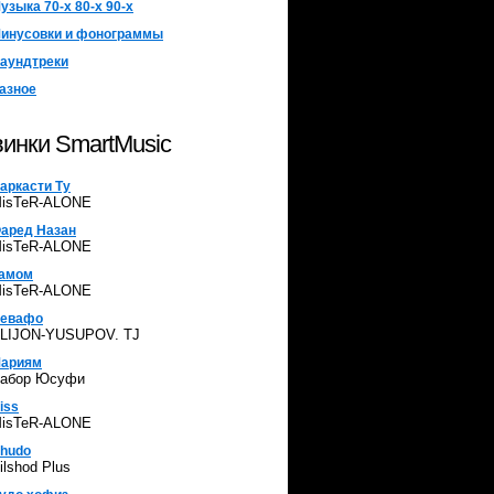
узыка 70-х 80-х 90-х
инусовки и фонограммы
аундтреки
азное
инки SmartMusic
аркасти Ту
isTeR-ALONE
аред Назан
isTeR-ALONE
амом
isTeR-ALONE
евафо
LIJON-YUSUPOV. TJ
ариям
абор Юсуфи
iss
isTeR-ALONE
hudo
ilshod Plus