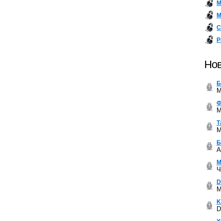
М
М
С
Р
Нов
Б
M
Ф
M
Т
M
Б
A
М
Ч
D
M
K
D