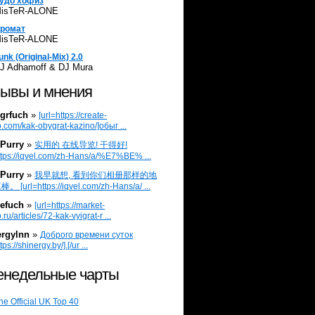
удо хофиз
isTeR-ALONE
ромат
isTeR-ALONE
unk (Original-Mix) 2.0
J Adhamoff & DJ Mura
ывы и мнения
grfuch
»
[url=https://create-
.com/kak-obygrat-kazino/]обыг ...
Purry
»
实用的 在线导览! 干得好!
ttps://iqvel.com/zh-Hans/a/%E7%BE% ...
Purry
»
我早就想, 看到你们相册那样的地
 [url=https://iqvel.com/zh-Hans/a/ ...
efuch
»
[url=https://market-
.ru/articles/72-kak-vyigrat-r ...
ergylnn
»
Доброго времени суток
tps://shinergy.by/].[/ur ...
недельные чарты
he Official UK Top 40