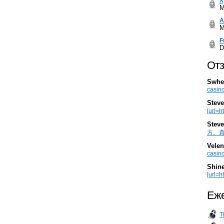
Х
M
А
M
F
D
Отз
Swhe
casino
Steve
[url=h
Steve
方。真棒。
Velen
casino
Shin
[url=ht
Еже
T