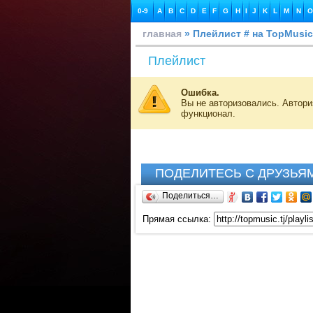
0-9
A
B
C
D
E
F
G
H
I
J
K
L
M
N
O
главная
» Плейлист # на TopMusic
Плейлист
Ошибка.
Вы не авторизовались. Автор
функционал.
ПОДЕЛИТЕСЬ С ДРУЗЬЯ
Поделиться…
Прямая ссылка: