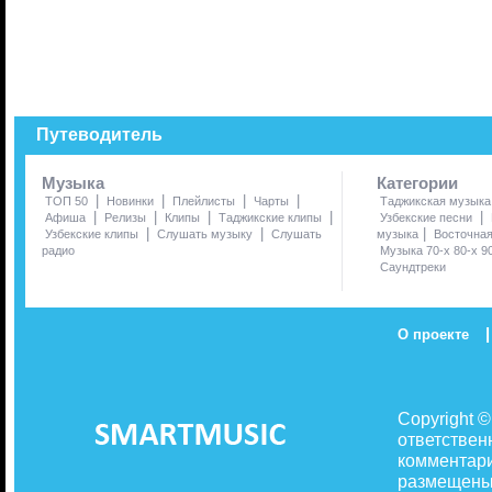
Путеводитель
Музыка
Категории
|
|
|
|
ТОП 50
Новинки
Плейлисты
Чарты
Таджикская музыка
|
|
|
|
|
Афиша
Релизы
Клипы
Таджикские клипы
Узбекские песни
|
|
|
Узбекские клипы
Слушать музыку
Слушать
музыка
Восточна
радио
Музыка 70-х 80-х 9
Саундтреки
|
О проекте
Copyright 
ответствен
комментари
размещены 