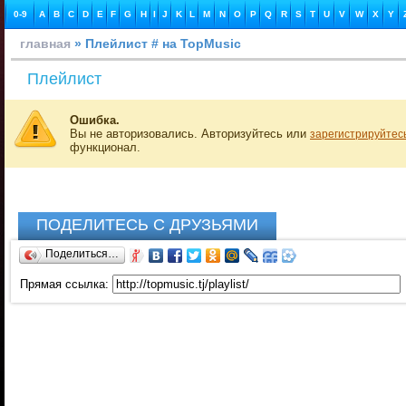
0-9
A
B
C
D
E
F
G
H
I
J
K
L
M
N
O
P
Q
R
S
T
U
V
W
X
Y
главная
» Плейлист # на TopMusic
Плейлист
Ошибка.
Вы не авторизовались. Авторизуйтесь или
зарегистрируйтес
функционал.
ПОДЕЛИТЕСЬ С ДРУЗЬЯМИ
Поделиться…
Прямая ссылка: