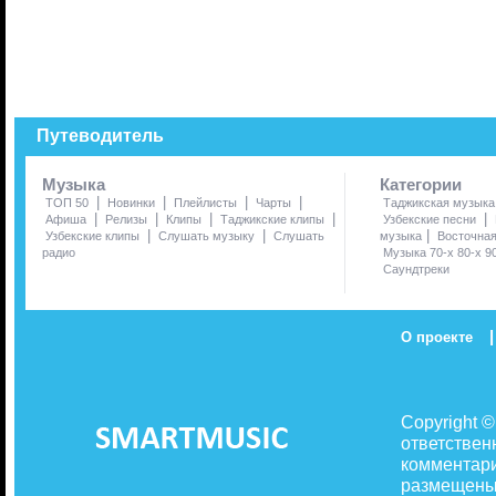
Путеводитель
Музыка
Категории
|
|
|
|
ТОП 50
Новинки
Плейлисты
Чарты
Таджикская музыка
|
|
|
|
|
Афиша
Релизы
Клипы
Таджикские клипы
Узбекские песни
|
|
|
Узбекские клипы
Слушать музыку
Слушать
музыка
Восточна
радио
Музыка 70-х 80-х 9
Саундтреки
|
О проекте
Copyright 
ответствен
комментари
размещены 