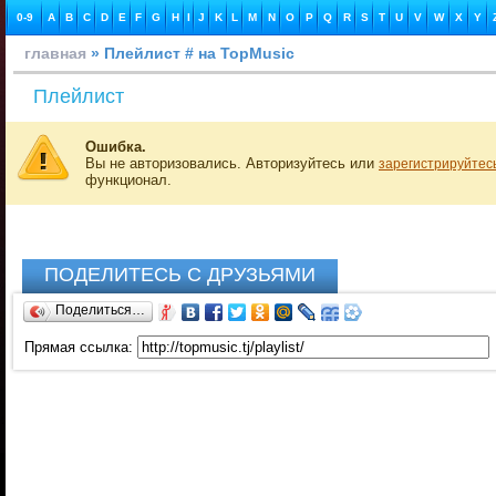
0-9
A
B
C
D
E
F
G
H
I
J
K
L
M
N
O
P
Q
R
S
T
U
V
W
X
Y
главная
» Плейлист # на TopMusic
Плейлист
Ошибка.
Вы не авторизовались. Авторизуйтесь или
зарегистрируйтес
функционал.
ПОДЕЛИТЕСЬ С ДРУЗЬЯМИ
Поделиться…
Прямая ссылка: