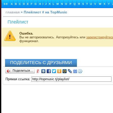
0-9
A
B
C
D
E
F
G
H
I
J
K
L
M
N
O
P
Q
R
S
T
U
V
W
X
Y
главная
» Плейлист # на TopMusic
Плейлист
Ошибка.
Вы не авторизовались. Авторизуйтесь или
зарегистрируйтес
функционал.
ПОДЕЛИТЕСЬ С ДРУЗЬЯМИ
Поделиться…
Прямая ссылка: