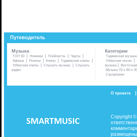
Путеводитель
Музыка
Категории
|
|
|
|
ТОП 50
Новинки
Плейлисты
Чарты
Таджикская музыка
|
|
|
|
|
Афиша
Релизы
Клипы
Таджикские клипы
Узбекские песни
|
|
|
Узбекские клипы
Слушать музыку
Слушать
музыка
Восточна
радио
Музыка 70-х 80-х 9
Саундтреки
|
О проекте
Copyright 
ответствен
комментари
размещены 