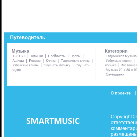
Путеводитель
Музыка
Категории
|
|
|
|
ТОП 50
Новинки
Плейлисты
Чарты
Таджикская музыка
|
|
|
|
|
Афиша
Релизы
Клипы
Таджикские клипы
Узбекские песни
|
|
|
Узбекские клипы
Слушать музыку
Слушать
музыка
Восточна
радио
Музыка 70-х 80-х 9
Саундтреки
|
О проекте
Copyright 
ответствен
комментари
размещены 