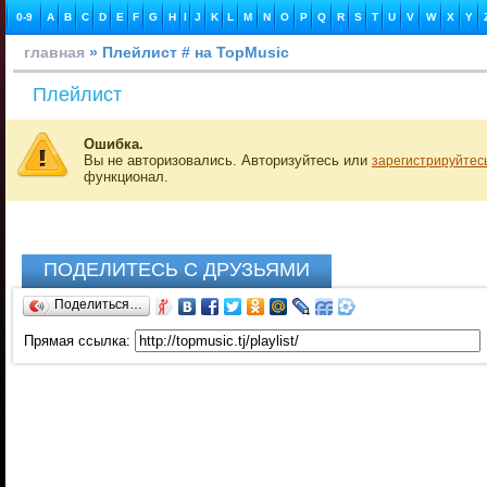
0-9
A
B
C
D
E
F
G
H
I
J
K
L
M
N
O
P
Q
R
S
T
U
V
W
X
Y
главная
» Плейлист # на TopMusic
Плейлист
Ошибка.
Вы не авторизовались. Авторизуйтесь или
зарегистрируйтес
функционал.
ПОДЕЛИТЕСЬ С ДРУЗЬЯМИ
Поделиться…
Прямая ссылка: