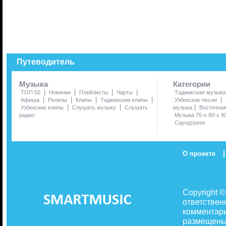
Путеводитель
Музыка
Категории
|
|
|
|
ТОП 50
Новинки
Плейлисты
Чарты
Таджикская музыка
|
|
|
|
|
Афиша
Релизы
Клипы
Таджикские клипы
Узбекские песни
|
|
|
Узбекские клипы
Слушать музыку
Слушать
музыка
Восточна
радио
Музыка 70-х 80-х 9
Саундтреки
|
О проекте
Copyright 
ответствен
комментари
размещены 