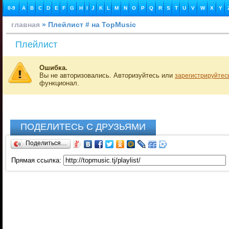
0-9
A
B
C
D
E
F
G
H
I
J
K
L
M
N
O
P
Q
R
S
T
U
V
W
X
Y
главная
» Плейлист # на TopMusic
Плейлист
Ошибка.
Вы не авторизовались. Авторизуйтесь или
зарегистрируйтес
функционал.
ПОДЕЛИТЕСЬ С ДРУЗЬЯМИ
Поделиться…
Прямая ссылка: