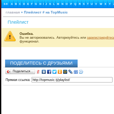
0-9
A
B
C
D
E
F
G
H
I
J
K
L
M
N
O
P
Q
R
S
T
U
V
W
X
Y
главная
» Плейлист # на TopMusic
Плейлист
Ошибка.
Вы не авторизовались. Авторизуйтесь или
зарегистрируйтес
функционал.
ПОДЕЛИТЕСЬ С ДРУЗЬЯМИ
Поделиться…
Прямая ссылка: