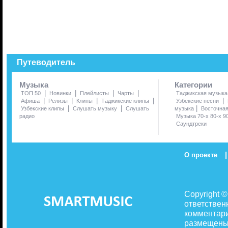
Путеводитель
Музыка
Категории
|
|
|
|
ТОП 50
Новинки
Плейлисты
Чарты
Таджикская музыка
|
|
|
|
|
Афиша
Релизы
Клипы
Таджикские клипы
Узбекские песни
|
|
|
Узбекские клипы
Слушать музыку
Слушать
музыка
Восточна
радио
Музыка 70-х 80-х 9
Саундтреки
|
О проекте
Copyright 
ответствен
комментари
размещены 