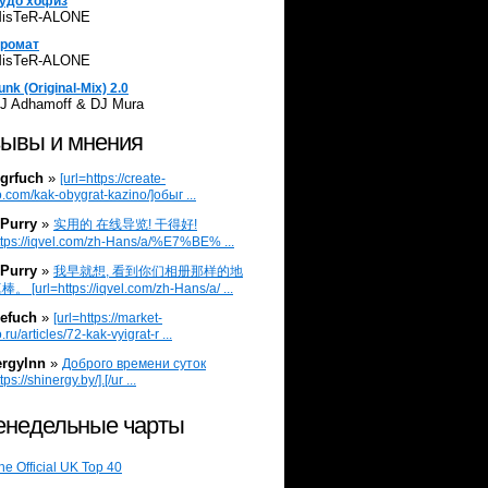
удо хофиз
isTeR-ALONE
ромат
isTeR-ALONE
unk (Original-Mix) 2.0
J Adhamoff & DJ Mura
ывы и мнения
grfuch
»
[url=https://create-
.com/kak-obygrat-kazino/]обыг ...
Purry
»
实用的 在线导览! 干得好!
ttps://iqvel.com/zh-Hans/a/%E7%BE% ...
Purry
»
我早就想, 看到你们相册那样的地
 [url=https://iqvel.com/zh-Hans/a/ ...
efuch
»
[url=https://market-
.ru/articles/72-kak-vyigrat-r ...
ergylnn
»
Доброго времени суток
tps://shinergy.by/].[/ur ...
недельные чарты
he Official UK Top 40