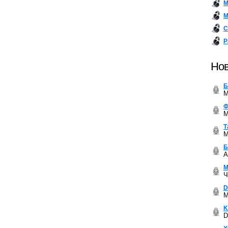
М
М
С
Р
Нов
Б
M
Ф
M
Т
M
Б
A
М
Ч
D
M
K
D