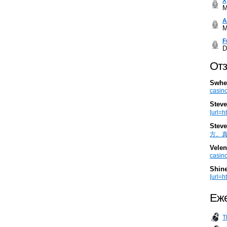
Х
M
А
M
F
D
Отз
Swhe
casino
Steve
[url=h
Steve
方。真棒。
Velen
casino
Shin
[url=ht
Еже
T