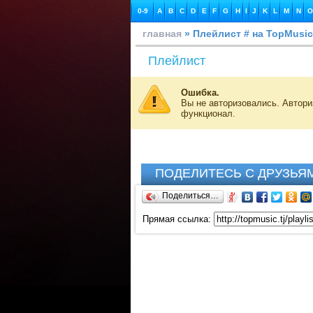
0-9
A
B
C
D
E
F
G
H
I
J
K
L
M
N
O
главная
» Плейлист # на TopMusic
Плейлист
Ошибка.
Вы не авторизовались. Автор
функционал.
ПОДЕЛИТЕСЬ С ДРУЗЬЯ
Поделиться…
Прямая ссылка: