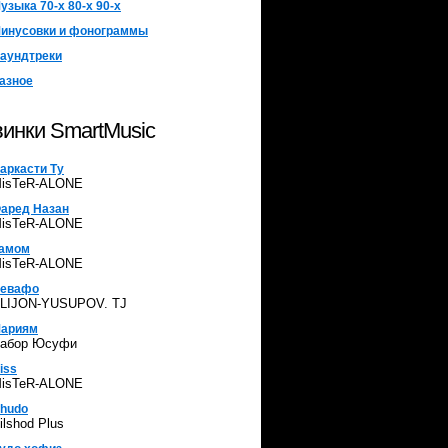
узыка 70-х 80-х 90-х
инусовки и фонограммы
аундтреки
азное
инки SmartMusic
аркасти Ту
isTeR-ALONE
аред Назан
isTeR-ALONE
амом
isTeR-ALONE
евафо
LIJON-YUSUPOV. TJ
ариям
абор Юсуфи
iss
isTeR-ALONE
hudo
ilshod Plus