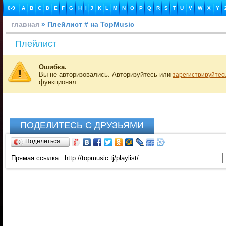
0-9
A
B
C
D
E
F
G
H
I
J
K
L
M
N
O
P
Q
R
S
T
U
V
W
X
Y
главная
» Плейлист # на TopMusic
Плейлист
Ошибка.
Вы не авторизовались. Авторизуйтесь или
зарегистрируйтес
функционал.
ПОДЕЛИТЕСЬ С ДРУЗЬЯМИ
Поделиться…
Прямая ссылка: