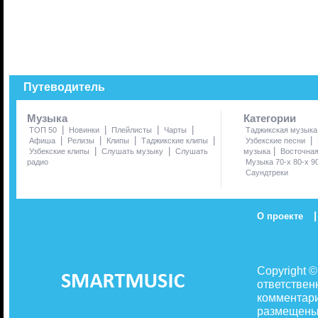
Путеводитель
Музыка
Категории
|
|
|
|
ТОП 50
Новинки
Плейлисты
Чарты
Таджикская музыка
|
|
|
|
|
Афиша
Релизы
Клипы
Таджикские клипы
Узбекские песни
|
|
|
Узбекские клипы
Слушать музыку
Слушать
музыка
Восточна
радио
Музыка 70-х 80-х 9
Саундтреки
|
О проекте
Copyright 
ответствен
комментари
размещены 