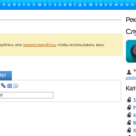
P
Q
R
S
T
U
V
W
X
Y
Z
А
Б
В
Г
Д
Е
Ж
З
И
К
Л
М
Н
О
П
Сл
Ре
Ка
изуйтесь или
чтобы использовать весь
зарегистрируйтесь
Н
МИ
альб
Бу
Кат
Т
Р
З
В
У