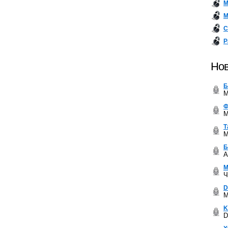
М
М
С
Р
Нов
Б
M
Ф
M
Т
M
Б
A
М
Ч
D
M
K
D