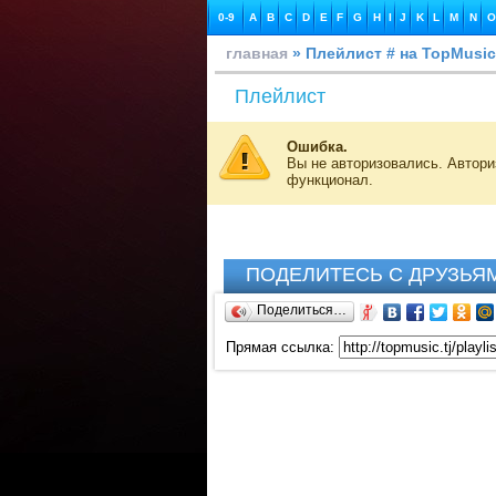
0-9
A
B
C
D
E
F
G
H
I
J
K
L
M
N
O
главная
» Плейлист # на TopMusic
Плейлист
Ошибка.
Вы не авторизовались. Автор
функционал.
ПОДЕЛИТЕСЬ С ДРУЗЬЯ
Поделиться…
Прямая ссылка: