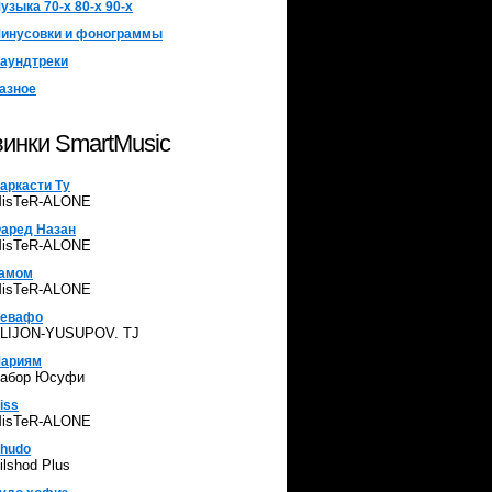
узыка 70-х 80-х 90-х
инусовки и фонограммы
аундтреки
азное
инки SmartMusic
аркасти Ту
isTeR-ALONE
аред Назан
isTeR-ALONE
амом
isTeR-ALONE
евафо
LIJON-YUSUPOV. TJ
ариям
абор Юсуфи
iss
isTeR-ALONE
hudo
ilshod Plus