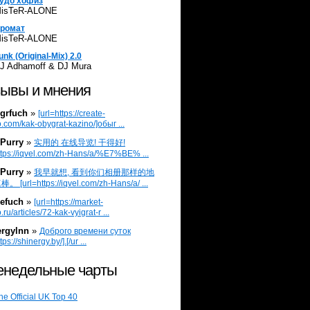
удо хофиз
isTeR-ALONE
ромат
isTeR-ALONE
unk (Original-Mix) 2.0
J Adhamoff & DJ Mura
ывы и мнения
grfuch
»
[url=https://create-
.com/kak-obygrat-kazino/]обыг ...
Purry
»
实用的 在线导览! 干得好!
ttps://iqvel.com/zh-Hans/a/%E7%BE% ...
Purry
»
我早就想, 看到你们相册那样的地
 [url=https://iqvel.com/zh-Hans/a/ ...
efuch
»
[url=https://market-
.ru/articles/72-kak-vyigrat-r ...
ergylnn
»
Доброго времени суток
tps://shinergy.by/].[/ur ...
недельные чарты
he Official UK Top 40