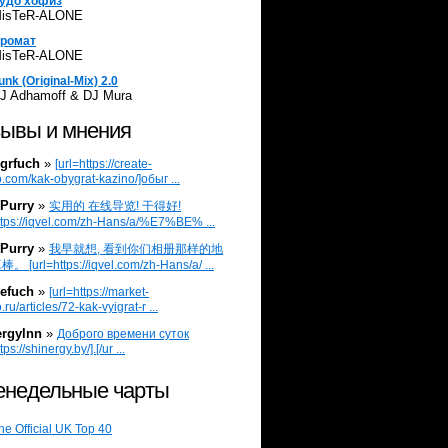
удо хофиз
isTeR-ALONE
ромат
isTeR-ALONE
unk (Original-Mix) 2.0
J Adhamoff & DJ Mura
ывы и мнения
grfuch
»
[url=https://create-
.com/kak-obygrat-kazino/]обыг ...
Purry
»
实用的 在线导览! 干得好!
ttps://iqvel.com/zh-Hans/a/%E7%BE% ...
Purry
»
我早就想, 看到你们相册那样的地
 [url=https://iqvel.com/zh-Hans/a/ ...
efuch
»
[url=https://market-
.ru/articles/72-kak-vyigrat-r ...
ergylnn
»
Доброго времени суток
tps://shinergy.by/].[/ur ...
недельные чарты
he Official UK Top 40