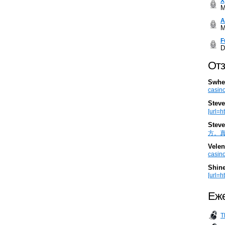
Х
M
А
M
F
D
Отз
Swhe
casino
Steve
[url=h
Steve
方。真棒。
Velen
casino
Shin
[url=ht
Еже
T