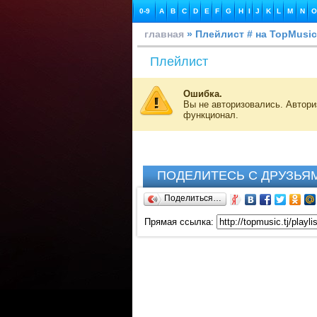
0-9
A
B
C
D
E
F
G
H
I
J
K
L
M
N
O
главная
» Плейлист # на TopMusic
Плейлист
Ошибка.
Вы не авторизовались. Автор
функционал.
ПОДЕЛИТЕСЬ С ДРУЗЬЯ
Поделиться…
Прямая ссылка: