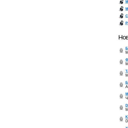
М
М
С
Р
Нов
Б
M
Ф
M
Т
M
Б
A
М
Ч
D
M
K
D