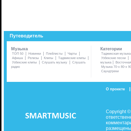
Путеводитель
Музыка
Категории
|
|
|
|
ТОП 50
Новинки
Плейлисты
Чарты
Таджикская музыка
|
|
|
|
|
Афиша
Релизы
Клипы
Таджикские клипы
Узбекские песни
|
|
|
Узбекские клипы
Слушать музыку
Слушать
музыка
Восточна
радио
Музыка 70-х 80-х 9
Саундтреки
|
О проекте
Copyright 
ответствен
комментари
размещены 