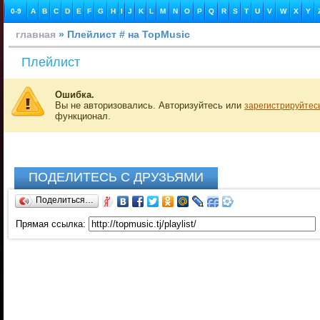
0-9
A
B
C
D
E
F
G
H
I
J
K
L
M
N
O
P
Q
R
S
T
U
V
W
X
Y
главная
» Плейлист # на TopMusic
Плейлист
Ошибка.
Вы не авторизовались. Авторизуйтесь или
зарегистрируйтес
функционал.
ПОДЕЛИТЕСЬ С ДРУЗЬЯМИ
Поделиться…
Прямая ссылка: