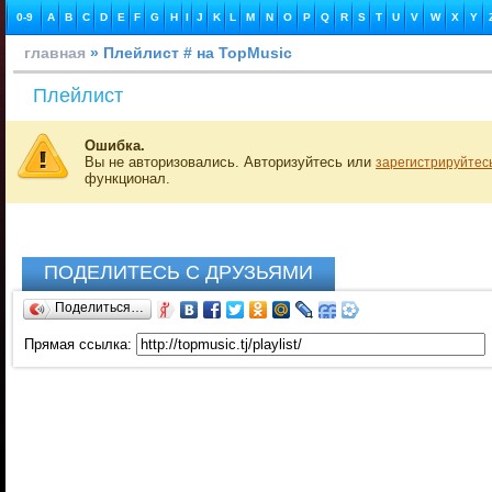
0-9
A
B
C
D
E
F
G
H
I
J
K
L
M
N
O
P
Q
R
S
T
U
V
W
X
Y
главная
» Плейлист # на TopMusic
Плейлист
Ошибка.
Вы не авторизовались. Авторизуйтесь или
зарегистрируйтес
функционал.
ПОДЕЛИТЕСЬ С ДРУЗЬЯМИ
Поделиться…
Прямая ссылка: