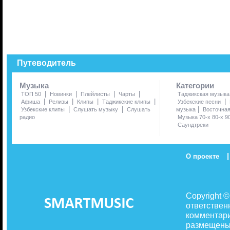
Путеводитель
Музыка
Категории
|
|
|
|
ТОП 50
Новинки
Плейлисты
Чарты
Таджикская музыка
|
|
|
|
|
Афиша
Релизы
Клипы
Таджикские клипы
Узбекские песни
|
|
|
Узбекские клипы
Слушать музыку
Слушать
музыка
Восточна
радио
Музыка 70-х 80-х 9
Саундтреки
|
О проекте
Copyright 
ответствен
комментари
размещены 