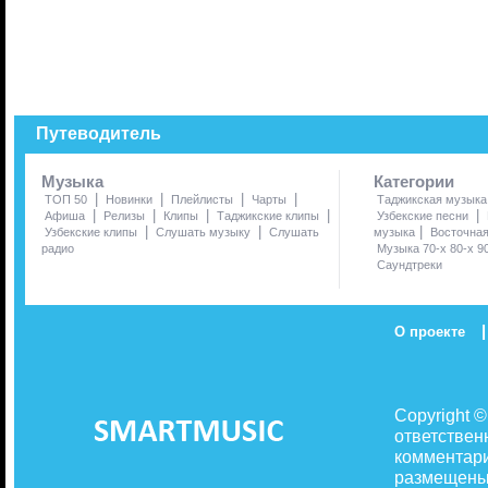
Путеводитель
Музыка
Категории
|
|
|
|
ТОП 50
Новинки
Плейлисты
Чарты
Таджикская музыка
|
|
|
|
|
Афиша
Релизы
Клипы
Таджикские клипы
Узбекские песни
|
|
|
Узбекские клипы
Слушать музыку
Слушать
музыка
Восточна
радио
Музыка 70-х 80-х 9
Саундтреки
|
О проекте
Copyright 
ответствен
комментари
размещены 