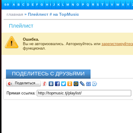
0-9
A
B
C
D
E
F
G
H
I
J
K
L
M
N
O
P
Q
R
S
T
U
V
W
X
Y
главная
» Плейлист # на TopMusic
Плейлист
Ошибка.
Вы не авторизовались. Авторизуйтесь или
зарегистрируйтес
функционал.
ПОДЕЛИТЕСЬ С ДРУЗЬЯМИ
Поделиться…
Прямая ссылка: