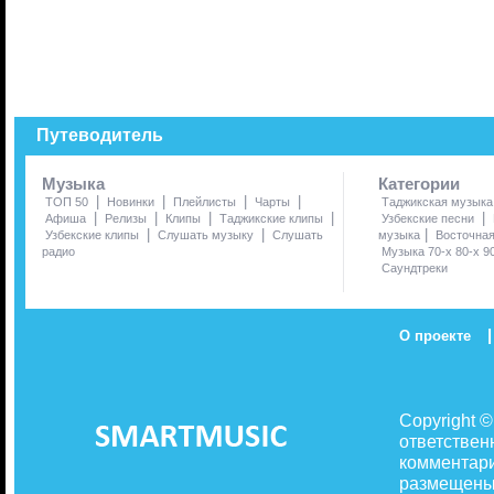
Путеводитель
Музыка
Категории
|
|
|
|
ТОП 50
Новинки
Плейлисты
Чарты
Таджикская музыка
|
|
|
|
|
Афиша
Релизы
Клипы
Таджикские клипы
Узбекские песни
|
|
|
Узбекские клипы
Слушать музыку
Слушать
музыка
Восточна
радио
Музыка 70-х 80-х 9
Саундтреки
|
О проекте
Copyright 
ответствен
комментари
размещены 