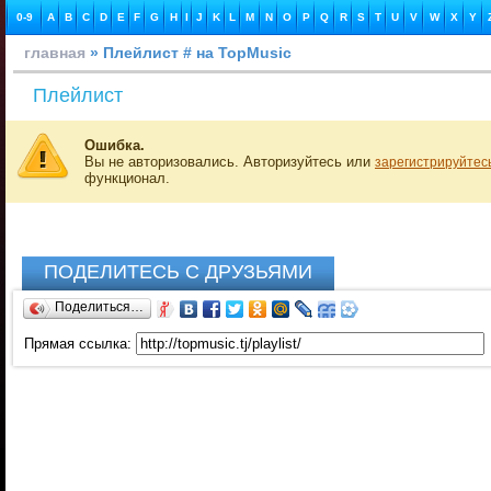
0-9
A
B
C
D
E
F
G
H
I
J
K
L
M
N
O
P
Q
R
S
T
U
V
W
X
Y
главная
» Плейлист # на TopMusic
Плейлист
Ошибка.
Вы не авторизовались. Авторизуйтесь или
зарегистрируйтес
функционал.
ПОДЕЛИТЕСЬ С ДРУЗЬЯМИ
Поделиться…
Прямая ссылка: