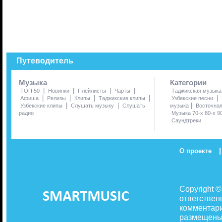
Путеводитель
Музыка
Категории
|
|
|
|
ТОП 50
Новинки
Плейлисты
Чарты
Таджикская музыка
|
|
|
|
|
Афиша
Релизы
Клипы
Таджикские клипы
Узбекские песни
|
|
|
Узбекские клипы
Слушать музыку
Слушать
музыка
Восточна
радио
Музыка 70-х 80-х 9
Саундтреки
|
О проекте
Copyright 
ответствен
комментари
размещены 