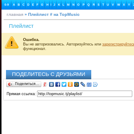
0-9
A
B
C
D
E
F
G
H
I
J
K
L
M
N
O
P
Q
R
S
T
U
V
W
X
Y
главная
» Плейлист # на TopMusic
Плейлист
Ошибка.
Вы не авторизовались. Авторизуйтесь или
зарегистрируйтес
функционал.
ПОДЕЛИТЕСЬ С ДРУЗЬЯМИ
Поделиться…
Прямая ссылка: