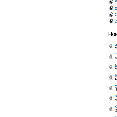
М
М
С
Р
Нов
Б
M
Ф
M
Т
M
Б
A
М
Ч
D
M
K
D