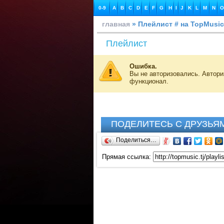
0-9
A
B
C
D
E
F
G
H
I
J
K
L
M
N
O
главная
» Плейлист # на TopMusic
Плейлист
Ошибка.
Вы не авторизовались. Автор
функционал.
ПОДЕЛИТЕСЬ С ДРУЗЬЯ
Поделиться…
Прямая ссылка: