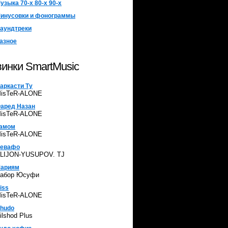
узыка 70-х 80-х 90-х
инусовки и фонограммы
аундтреки
азное
инки SmartMusic
аркасти Ту
isTeR-ALONE
аред Назан
isTeR-ALONE
амом
isTeR-ALONE
евафо
LIJON-YUSUPOV. TJ
ариям
абор Юсуфи
iss
isTeR-ALONE
hudo
ilshod Plus