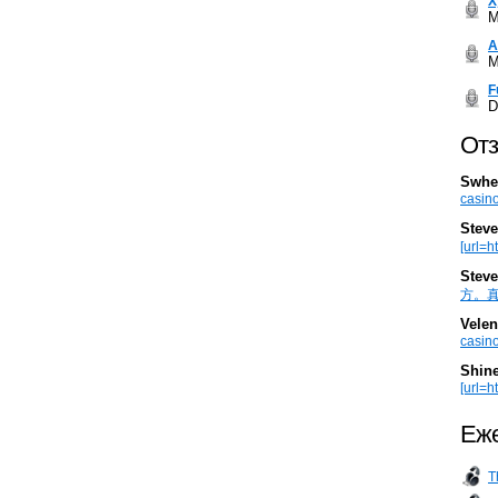
Х
M
А
M
F
D
Отз
Swhe
casino
Steve
[url=h
Steve
方。真棒。
Velen
casino
Shin
[url=ht
Еже
T