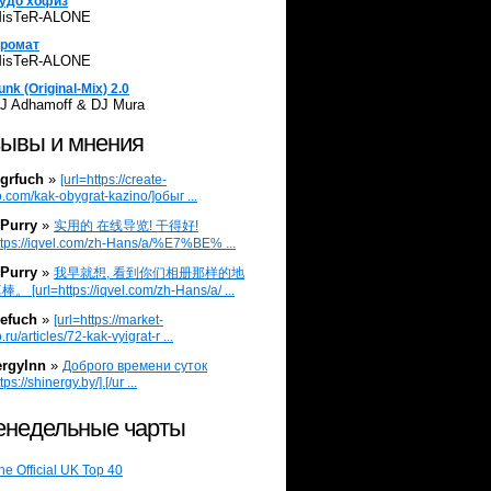
удо хофиз
isTeR-ALONE
ромат
isTeR-ALONE
unk (Original-Mix) 2.0
J Adhamoff & DJ Mura
ывы и мнения
grfuch
»
[url=https://create-
.com/kak-obygrat-kazino/]обыг ...
Purry
»
实用的 在线导览! 干得好!
ttps://iqvel.com/zh-Hans/a/%E7%BE% ...
Purry
»
我早就想, 看到你们相册那样的地
 [url=https://iqvel.com/zh-Hans/a/ ...
efuch
»
[url=https://market-
.ru/articles/72-kak-vyigrat-r ...
ergylnn
»
Доброго времени суток
tps://shinergy.by/].[/ur ...
недельные чарты
he Official UK Top 40