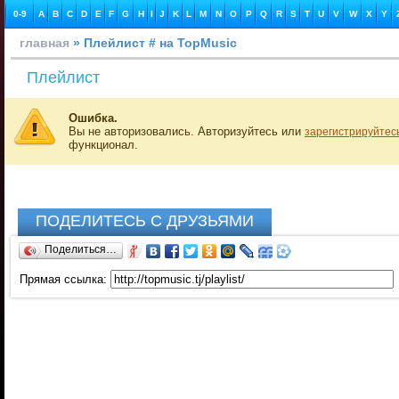
0-9
A
B
C
D
E
F
G
H
I
J
K
L
M
N
O
P
Q
R
S
T
U
V
W
X
Y
главная
» Плейлист # на TopMusic
Плейлист
Ошибка.
Вы не авторизовались. Авторизуйтесь или
зарегистрируйтес
функционал.
ПОДЕЛИТЕСЬ С ДРУЗЬЯМИ
Поделиться…
Прямая ссылка: