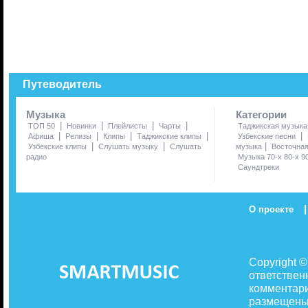
Путеводитель
Музыка
Категории
|
|
|
|
ТОП 50
Новинки
Плейлисты
Чарты
Таджикская музыка
|
|
|
|
|
Афиша
Релизы
Клипы
Таджикские клипы
Узбекские песни
|
|
|
Узбекские клипы
Слушать музыку
Слушать
музыка
Восточна
радио
Музыка 70-х 80-х 9
Саундтреки
|
О проекте
Copyright 
ответствен
комментари
размещены 