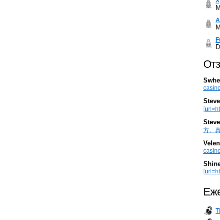
Х
M
А
M
F
D
Отз
Swhe
casino
Steve
[url=h
Steve
方。真棒。
Velen
casino
Shin
[url=ht
Еже
T