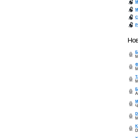
М
М
С
Р
Нов
Б
M
Ф
M
Т
M
Б
A
М
Ч
D
M
K
D