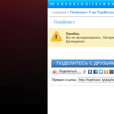
0-9
A
B
C
D
E
F
G
H
I
J
K
L
M
N
O
главная
» Плейлист # на TopMusic
Плейлист
Ошибка.
Вы не авторизовались. Автор
функционал.
ПОДЕЛИТЕСЬ С ДРУЗЬЯ
Поделиться…
Прямая ссылка: