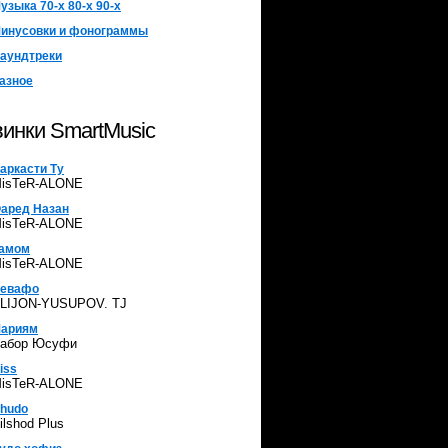
узыка 70-х 80-х 90-х
инусовки и фонограммы
аундтреки
азное
инки SmartMusic
аркасти Ту
isTeR-ALONE
аред Назан
isTeR-ALONE
амом
isTeR-ALONE
евафо
LIJON-YUSUPOV. TJ
ариям
абор Юсуфи
iss
isTeR-ALONE
hudo
ilshod Plus