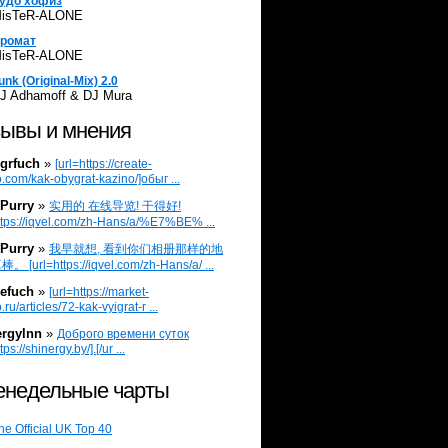
удо хофиз
isTeR-ALONE
ромат
isTeR-ALONE
unk (Original-Mix) 2.0
J Adhamoff & DJ Mura
ывы и мнения
grfuch
»
[url=https://create-
.com/kak-obygrat-kazino/]обыг ...
Purry
»
实用的 在线导览! 干得好!
ttps://iqvel.com/zh-Hans/a/%E7%BE% ...
Purry
»
我早就想, 看到你们相册那样的地
 [url=https://iqvel.com/zh-Hans/a/ ...
efuch
»
[url=https://market-
.ru/articles/72-kak-vyigrat-r ...
ergylnn
»
Доброго времени суток
tps://shinergy.by/].[/ur ...
недельные чарты
he Official UK Top 40