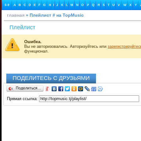
0-9
A
B
C
D
E
F
G
H
I
J
K
L
M
N
O
P
Q
R
S
T
U
V
W
X
Y
главная
» Плейлист # на TopMusic
Плейлист
Ошибка.
Вы не авторизовались. Авторизуйтесь или
зарегистрируйтес
функционал.
ПОДЕЛИТЕСЬ С ДРУЗЬЯМИ
Поделиться…
Прямая ссылка: