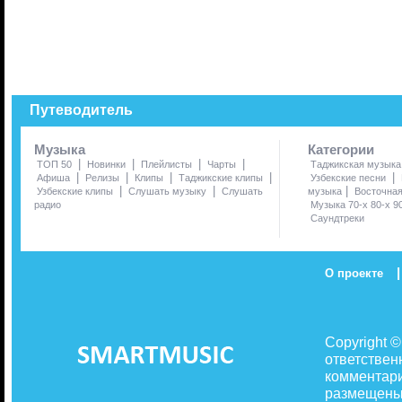
Путеводитель
Музыка
Категории
|
|
|
|
ТОП 50
Новинки
Плейлисты
Чарты
Таджикская музыка
|
|
|
|
|
Афиша
Релизы
Клипы
Таджикские клипы
Узбекские песни
|
|
|
Узбекские клипы
Слушать музыку
Слушать
музыка
Восточна
радио
Музыка 70-х 80-х 9
Саундтреки
|
О проекте
Copyright 
ответствен
комментари
размещены 