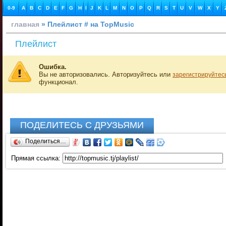
0-9
A
B
C
D
E
F
G
H
I
J
K
L
M
N
O
P
Q
R
S
T
U
V
W
X
Y
главная
» Плейлист # на TopMusic
Плейлист
Ошибка.
Вы не авторизовались. Авторизуйтесь или
зарегистрируйтес
функционал.
ПОДЕЛИТЕСЬ С ДРУЗЬЯМИ
Поделиться…
Прямая ссылка: