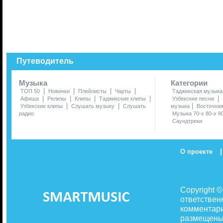
Путеводитель
Музыка
Категории
|
|
|
|
ТОП 50
Новинки
Плейлисты
Чарты
Таджикская музыка
|
|
|
|
|
Афиша
Релизы
Клипы
Таджикские клипы
Узбекские песни
|
|
|
Узбекские клипы
Слушать музыку
Слушать
музыка
Восточна
радио
Музыка 70-х 80-х 9
Саундтреки
|
О проекте
Copyright 
ответствен
комментари
размещены 