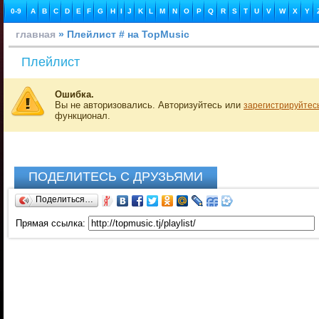
0-9
A
B
C
D
E
F
G
H
I
J
K
L
M
N
O
P
Q
R
S
T
U
V
W
X
Y
главная
» Плейлист # на TopMusic
Плейлист
Ошибка.
Вы не авторизовались. Авторизуйтесь или
зарегистрируйтес
функционал.
ПОДЕЛИТЕСЬ С ДРУЗЬЯМИ
Поделиться…
Прямая ссылка: