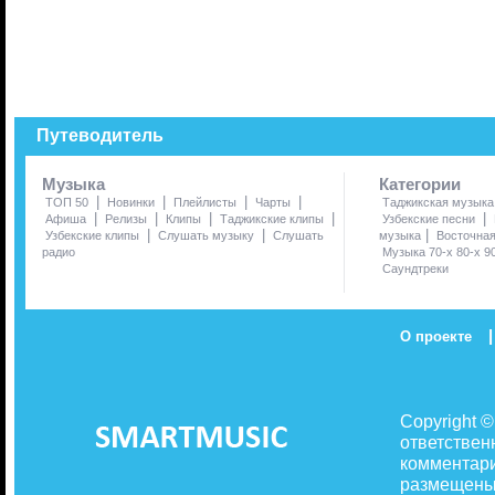
Путеводитель
Музыка
Категории
|
|
|
|
ТОП 50
Новинки
Плейлисты
Чарты
Таджикская музыка
|
|
|
|
|
Афиша
Релизы
Клипы
Таджикские клипы
Узбекские песни
|
|
|
Узбекские клипы
Слушать музыку
Слушать
музыка
Восточна
радио
Музыка 70-х 80-х 9
Саундтреки
|
О проекте
Copyright 
ответствен
комментари
размещены 