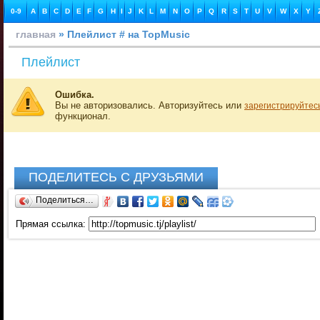
0-9
A
B
C
D
E
F
G
H
I
J
K
L
M
N
O
P
Q
R
S
T
U
V
W
X
Y
главная
» Плейлист # на TopMusic
Плейлист
Ошибка.
Вы не авторизовались. Авторизуйтесь или
зарегистрируйтес
функционал.
ПОДЕЛИТЕСЬ С ДРУЗЬЯМИ
Поделиться…
Прямая ссылка: