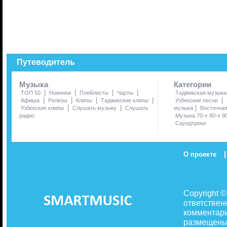
Путеводитель
Музыка
Категории
|
|
|
|
ТОП 50
Новинки
Плейлисты
Чарты
Таджикская музыка
|
|
|
|
|
Афиша
Релизы
Клипы
Таджикские клипы
Узбекские песни
|
|
|
Узбекские клипы
Слушать музыку
Слушать
музыка
Восточна
радио
Музыка 70-х 80-х 9
Саундтреки
|
О проекте
Copyright 
ответствен
комментари
размещены 